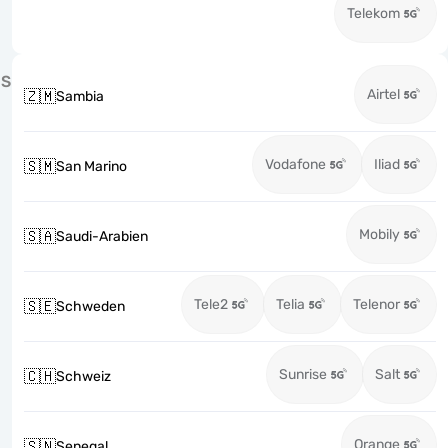
Telekom
S
Airtel
🇿🇲
Sambia
Vodafone
Iliad
🇸🇲
San Marino
Mobily
🇸🇦
Saudi-Arabien
Tele2
Telia
Telenor
🇸🇪
Schweden
Sunrise
Salt
🇨🇭
Schweiz
Orange
🇸🇳
Senegal