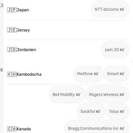
J
NTT docomo
🇯🇵
Japan
🇯🇪
Jersey
🇯🇴
Jordanien
zain JO
K
Metfone
Smart
🇰🇭
Kambodscha
Bell Mobility
Rogers Wireless
SaskTel
Telus
Bragg Communications Inc
🇨🇦
Kanada