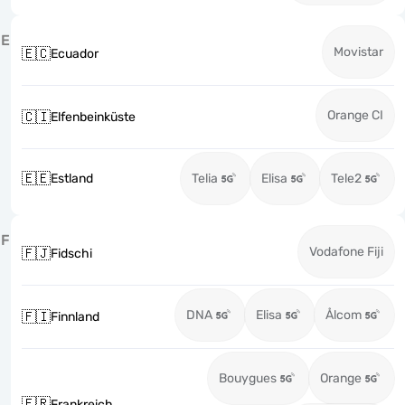
E
Movistar
🇪🇨
Ecuador
Orange CI
🇨🇮
Elfenbeinküste
🇪🇪
Estland
Telia
Elisa
Tele2
F
Vodafone Fiji
🇫🇯
Fidschi
DNA
Elisa
Ålcom
🇫🇮
Finnland
Bouygues
Orange
🇫🇷
Frankreich