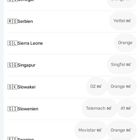
Yettel
🇷🇸
Serbien
Orange
🇸🇱
Sierra Leone
SingTel
🇸🇬
Singapur
O2
Orange
🇸🇰
Slowakei
Telemach
A1
🇸🇮
Slowenien
Movistar
Orange
🇪🇸
Spanien