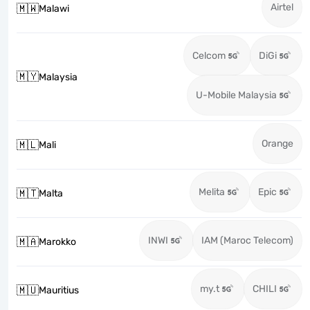
Airtel
🇲🇼
Malawi
Celcom
DiGi
🇲🇾
Malaysia
U-Mobile Malaysia
Orange
🇲🇱
Mali
Melita
Epic
🇲🇹
Malta
INWI
IAM (Maroc Telecom)
🇲🇦
Marokko
my.t
CHILI
🇲🇺
Mauritius