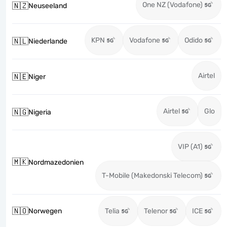
One NZ (Vodafone)
🇳🇿
Neuseeland
KPN
Vodafone
Odido
🇳🇱
Niederlande
Airtel
🇳🇪
Niger
Airtel
Glo
🇳🇬
Nigeria
VIP (A1)
🇲🇰
Nordmazedonien
T-Mobile (Makedonski Telecom)
🇳🇴
Norwegen
Telia
Telenor
ICE