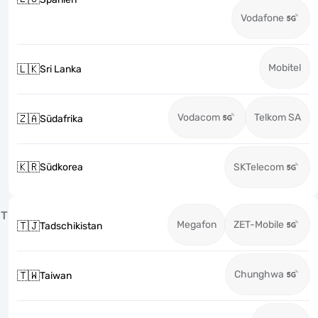
Vodafone
Mobitel
🇱🇰
Sri Lanka
Vodacom
Telkom SA
🇿🇦
Südafrika
🇰🇷
Südkorea
SKTelecom
T
Megafon
ZET-Mobile
🇹🇯
Tadschikistan
Chunghwa
🇹🇼
Taiwan