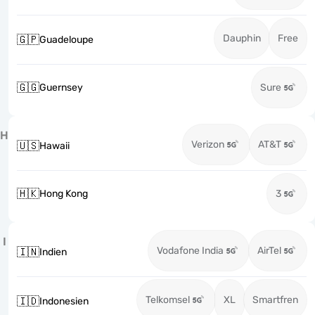
Dauphin
Free
🇬🇵
Guadeloupe
🇬🇬
Guernsey
Sure
H
Verizon
AT&T
🇺🇸
Hawaii
🇭🇰
Hong Kong
3
I
Vodafone India
AirTel
🇮🇳
Indien
Telkomsel
XL
Smartfren
🇮🇩
Indonesien