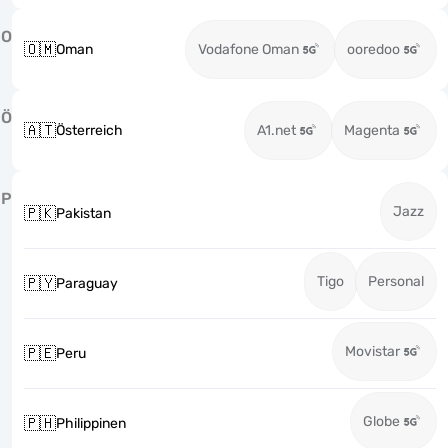
O
🇴🇲
Oman
Vodafone Oman
ooredoo
Ö
🇦🇹
Österreich
A1.net
Magenta
P
Jazz
🇵🇰
Pakistan
Tigo
Personal
🇵🇾
Paraguay
Movistar
🇵🇪
Peru
Globe
🇵🇭
Philippinen