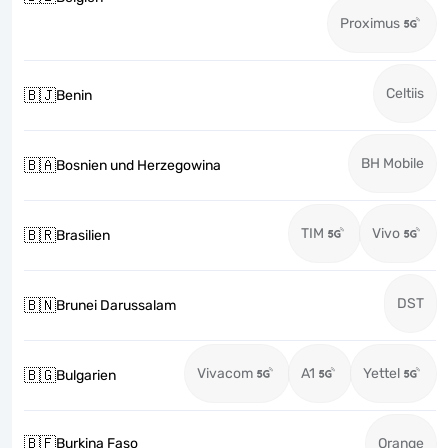
Proximus
Celtiis
🇧🇯
Benin
BH Mobile
🇧🇦
Bosnien und Herzegowina
TIM
Vivo
🇧🇷
Brasilien
DST
🇧🇳
Brunei Darussalam
Vivacom
A1
Yettel
🇧🇬
Bulgarien
🇧🇫
Burkina Faso
Orange