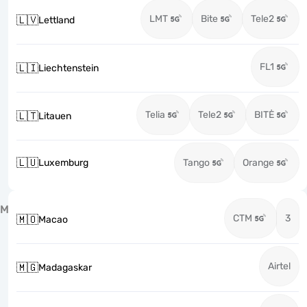
LMT
Bite
Tele2
🇱🇻
Lettland
FL1
🇱🇮
Liechtenstein
Telia
Tele2
BITĖ
🇱🇹
Litauen
🇱🇺
Luxemburg
Tango
Orange
M
CTM
3
🇲🇴
Macao
Airtel
🇲🇬
Madagaskar