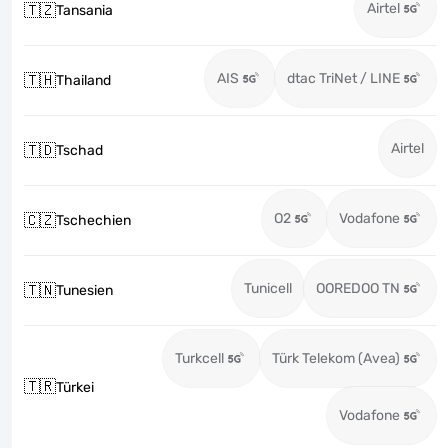
Airtel
🇹🇿
Tansania
AIS
dtac TriNet / LINE
🇹🇭
Thailand
Airtel
🇹🇩
Tschad
O2
Vodafone
🇨🇿
Tschechien
Tunicell
OOREDOO TN
🇹🇳
Tunesien
Turkcell
Türk Telekom (Avea)
🇹🇷
Türkei
Vodafone