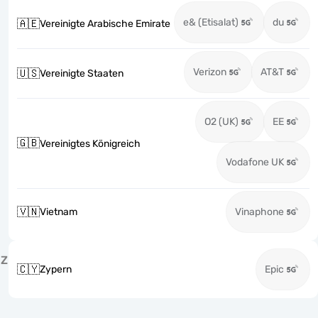
e& (Etisalat)
du
🇦🇪
Vereinigte Arabische Emirate
Verizon
AT&T
🇺🇸
Vereinigte Staaten
O2 (UK)
EE
🇬🇧
Vereinigtes Königreich
Vodafone UK
🇻🇳
Vietnam
Vinaphone
Z
🇨🇾
Zypern
Epic