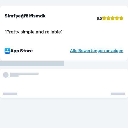
Slmfşeğfölflsmdk
5.0
"
Pretty simple and reliable
"
App Store
Alle Bewertungen anzeigen