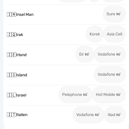
Sure
🇮🇲
Insel Man
Korek
Asia Cell
🇮🇶
Irak
Eir
Vodafone
🇮🇪
Irland
Vodafone
🇮🇸
Island
Pelephone
Hot Mobile
🇮🇱
Israel
🇮🇹
Italien
Vodafone
Iliad