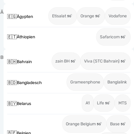
Ä
Etisalat
Orange
Vodafone
🇪🇬
Ägypten
🇪🇹
Äthiopien
Safaricom
B
zain BH
Viva (STC Bahrain)
🇧🇭
Bahrain
Grameenphone
Banglalink
🇧🇩
Bangladesch
A1
Life
MTS
🇧🇾
Belarus
Orange Belgium
Base
🇧🇪
Belgien