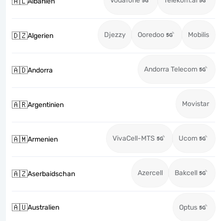
Vodafone
Telekom.al
🇦🇱
Albanien
Djezzy
Ooredoo
Mobilis
🇩🇿
Algerien
Andorra Telecom
🇦🇩
Andorra
Movistar
🇦🇷
Argentinien
VivaCell-MTS
Ucom
🇦🇲
Armenien
Azercell
Bakcell
🇦🇿
Aserbaidschan
🇦🇺
Australien
Optus