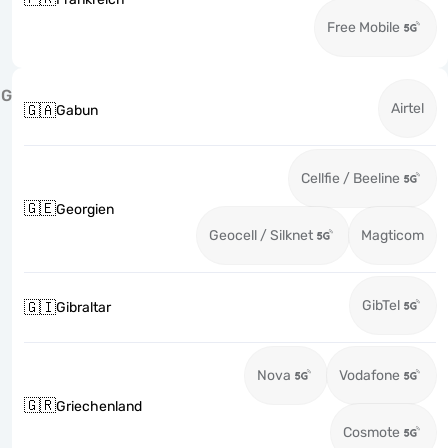
Free Mobile
G
Airtel
🇬🇦
Gabun
Cellfie / Beeline
🇬🇪
Georgien
Geocell / Silknet
Magticom
GibTel
🇬🇮
Gibraltar
Nova
Vodafone
🇬🇷
Griechenland
Cosmote