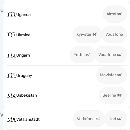
U
Airtel
🇺🇬
Uganda
Kyivstar
Vodafone
🇺🇦
Ukraine
Yettel
Vodafone
🇭🇺
Ungarn
Movistar
🇺🇾
Uruguay
🇺🇿
Usbekistan
Beeline
V
Vodafone
Iliad
🇻🇦
Vatikanstadt