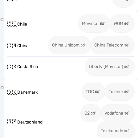
C
Movistar
WOM
🇨🇱
Chile
China Unicom
China Telecom
🇨🇳
China
🇨🇷
Costa Rica
Liberty (Movistar)
D
TDC
Telenor
🇩🇰
Dänemark
O2
Vodafone
🇩🇪
Deutschland
Telekom.de