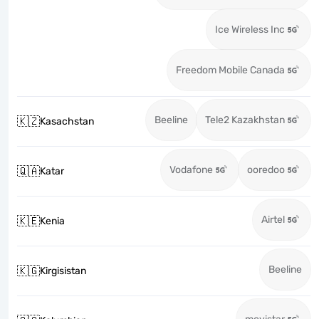
Ice Wireless Inc
Freedom Mobile Canada
Beeline
Tele2 Kazakhstan
🇰🇿
Kasachstan
Vodafone
ooredoo
🇶🇦
Katar
Airtel
🇰🇪
Kenia
Beeline
🇰🇬
Kirgisistan