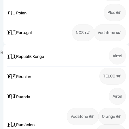
Plus
🇵🇱
Polen
🇵🇹
Portugal
NOS
Vodafone
R
Airtel
🇨🇬
Republik Kongo
TELCO
🇷🇪
Réunion
Airtel
🇷🇼
Ruanda
Vodafone
Orange
🇷🇴
Rumänien