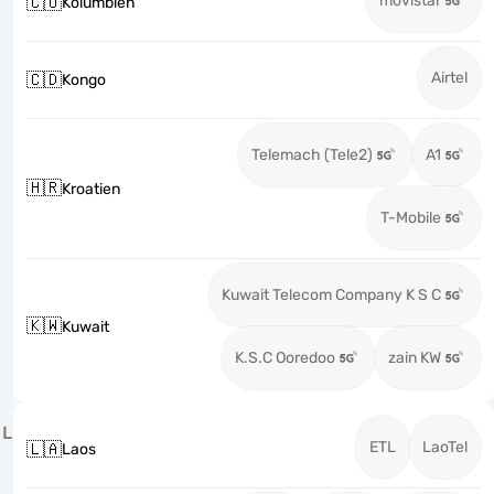
movistar
🇨🇴
Kolumbien
Airtel
🇨🇩
Kongo
Telemach (Tele2)
A1
🇭🇷
Kroatien
T-Mobile
Kuwait Telecom Company K S C
🇰🇼
Kuwait
K.S.C Ooredoo
zain KW
L
ETL
LaoTel
🇱🇦
Laos