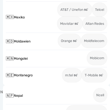
AT&T / Unefon
Telcel
🇲🇽
Mexiko
Movistar
Altan Redes
Orange
Moldtelecom
🇲🇩
Moldawien
Mobicom
🇲🇳
Mongolei
🇲🇪
Montenegro
m:tel
T-Mobile
N
Ncell
🇳🇵
Nepal