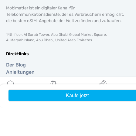
Mobimatter ist ein digitaler Kanal für
Telekommunikationsdienste, der es Verbrauchern ermöglicht,
die besten eSIM-Angebote der Welt zu finden und zu kaufen.
14th floor, Al Sarab Tower, Abu Dhabi Global Market Square,
Al Maryah Island, Abu Dhabi, United Arab Emirates
Direktlinks
Der Blog
Anleitungen
Um
Hilfe Unterstützung
Terms & amp; Bedingungen
Kaufe jetzt
Heim
Meine eSIMs
Belohnung
Datenschutzrichtlinie
Lieferung, Rückerstattungsrichtlinie
Seitenverzeichnis
Affiliate
Reiseziele