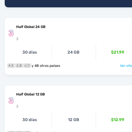
Half Global 24 GB
3
30 días
24 GB
$21.99
🇦🇪 🇬🇧 🇺🇸 y 48 otros países
Ver ofe
Half Global 12 GB
3
30 días
12 GB
$12.99