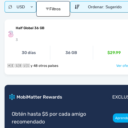
USD
Ordenar:
Sugerido
Filtros
Half Global 36 GB
3
30 días
36 GB
$29.99
🇦🇪 🇬🇧 🇺🇸 y 48 otros países
Ver ofe
MobiMatter Rewards
EXCLU
Obtén hasta $5 por cada amigo
Aprend
recomendado