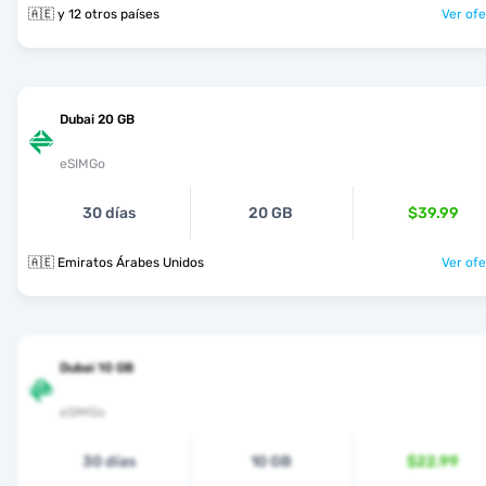
🇦🇪 y 12 otros países
Ver ofe
Dubai 20 GB
eSIMGo
30 días
20 GB
$39.99
🇦🇪 Emiratos Árabes Unidos
Ver ofe
Dubai 10 GB
eSIMGo
30 días
10 GB
$22.99