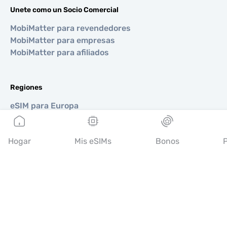
Unete como un Socio Comercial
MobiMatter para revendedores
MobiMatter para empresas
MobiMatter para afiliados
Regiones
eSIM para Europa
eSIM para Asia
eSIM para Américas
Hogar
Mis eSIMs
Bonos
P
eSIM para Medio Oriente
eSIM para Oceanía
eSIM para África
Países
eSIM para Estados Unidos