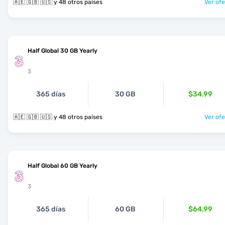
🇦🇪 🇬🇧 🇺🇸 y 48 otros países
Ver ofe
Half Global 30 GB Yearly
3
365 días
30 GB
$34.99
🇦🇪 🇬🇧 🇺🇸 y 48 otros países
Ver ofe
Half Global 60 GB Yearly
3
365 días
60 GB
$64.99