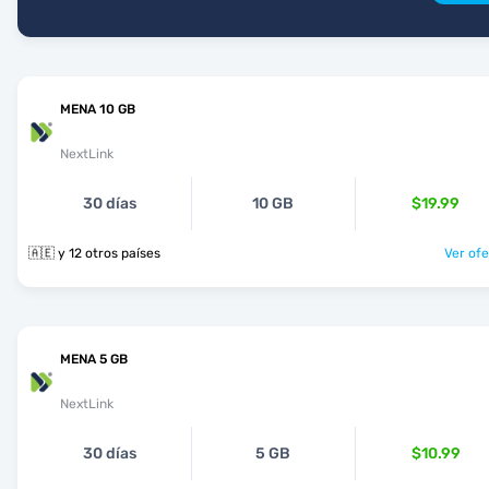
MENA 10 GB
NextLink
30 días
10 GB
$19.99
🇦🇪 y 12 otros países
Ver ofe
MENA 5 GB
NextLink
30 días
5 GB
$10.99