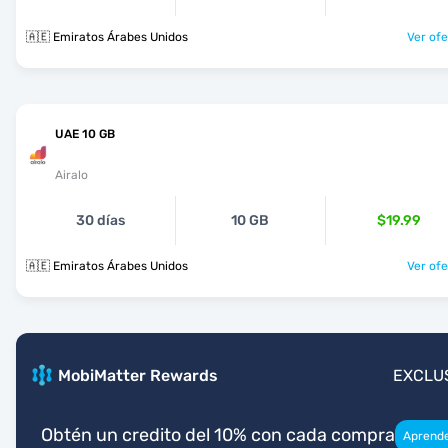
🇦🇪 Emiratos Árabes Unidos
Ver ofe
UAE 10 GB
Airalo
30 días
10 GB
$19.99
🇦🇪 Emiratos Árabes Unidos
Ver ofe
MobiMatter Rewards
EXCLU
Obtén un credito del 10% con cada compra
Aprend