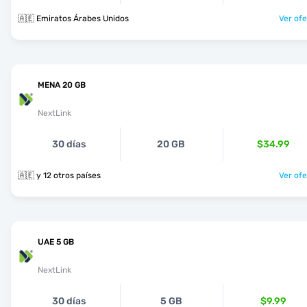
🇦🇪 Emiratos Árabes Unidos
Ver ofe
MENA 20 GB
NextLink
30 días
20 GB
$34.99
🇦🇪 y 12 otros países
Ver ofe
UAE 5 GB
NextLink
30 días
5 GB
$9.99