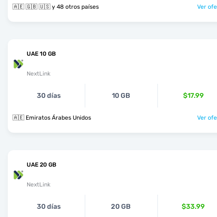
🇦🇪 🇬🇧 🇺🇸 y 48 otros países
Ver ofe
UAE 10 GB
NextLink
30 días
10 GB
$17.99
🇦🇪 Emiratos Árabes Unidos
Ver ofe
UAE 20 GB
NextLink
30 días
20 GB
$33.99