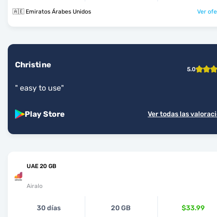
🇦🇪 Emiratos Árabes Unidos
Ver ofe
Christine
5.0
"
easy to use
"
Play Store
Ver todas las valorac
UAE 20 GB
Airalo
30 días
20 GB
$33.99