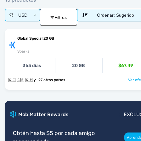
USD
Ordenar:
Sugerido
Filtros
Global Special 20 GB
Sparks
365 días
20 GB
$67.49
🇬🇮 🇬🇷 🇬🇵 y 127 otros países
Ver ofe
MobiMatter Rewards
EXCLU
Obtén hasta $5 por cada amigo
Aprend