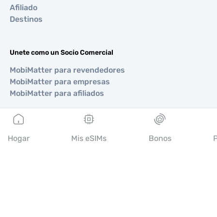
Afiliado
Destinos
Unete como un Socio Comercial
MobiMatter para revendedores
MobiMatter para empresas
MobiMatter para afiliados
Regiones
Hogar
Mis eSIMs
Bonos
P
eSIM para Europa
eSIM para Asia
eSIM para Américas
eSIM para Medio Oriente
eSIM para Oceanía
eSIM para África