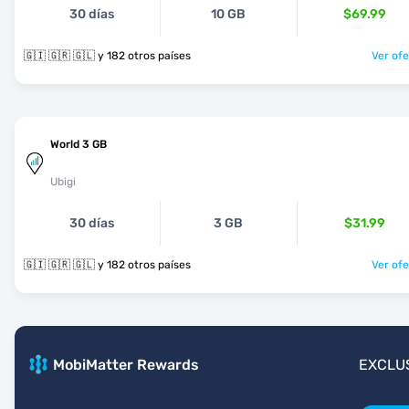
30 días
10 GB
$69.99
🇬🇮 🇬🇷 🇬🇱 y 182 otros países
Ver ofe
World 3 GB
Ubigi
30 días
3 GB
$31.99
🇬🇮 🇬🇷 🇬🇱 y 182 otros países
Ver ofe
MobiMatter Rewards
EXCLU