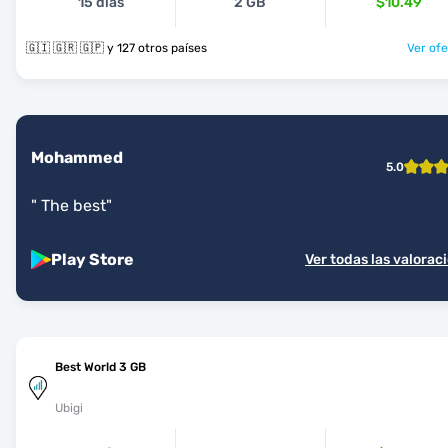
15 días
2 GB
$10.49
🇬🇮 🇬🇷 🇬🇵 y 127 otros países
Ver ofe
Mohammed
5.0
"
The best
"
Play Store
Ver todas las valorac
Best World 3 GB
Ubigi