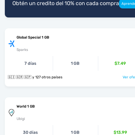
Obtén un credito del 10% con cada compra
Aprend
Global Special 1 GB
Sparks
7 días
1 GB
$7.49
🇬🇮 🇬🇷 🇬🇵 y 127 otros países
Ver ofe
World 1 GB
Ubigi
30 días
1 GB
$13.99