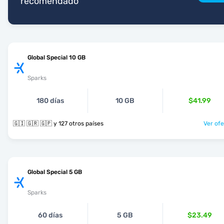
recomendado
Global Special 10 GB
Sparks
180 días
10 GB
$41.99
🇬🇮 🇬🇷 🇬🇵 y 127 otros países
Ver ofe
Global Special 5 GB
Sparks
60 días
5 GB
$23.49