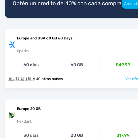
Obtén un credito del 10% con cada compra
Aprend
Europe and USA 60 GB 60 Days
Sparks
60 días
60 GB
$49.99
🇭🇺 🇮🇸 🇮🇪 y 40 otros países
Ver ofe
Europe 20 GB
NextLink
30 días
20 GB
$17.99