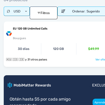
USD
Ordenar:
Sugerido
Filtros
EU 120 GB Unlimited Calls
Bouygues
30 días
120 GB
$49.99
🇭🇺 🇮🇸 🇮🇪 y 31 otros países
Ver ofe
MobiMatter Rewards
EXCLU
Obtén hasta $5 por cada amigo
Aprend