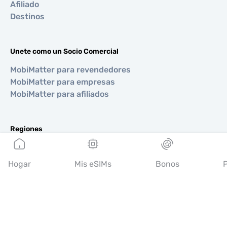
Afiliado
Destinos
Unete como un Socio Comercial
MobiMatter para revendedores
MobiMatter para empresas
MobiMatter para afiliados
Regiones
eSIM para Europa
eSIM para Asia
Hogar
Mis eSIMs
Bonos
P
eSIM para Américas
eSIM para Medio Oriente
eSIM para Oceanía
eSIM para África