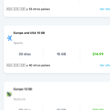
🇭🇺 🇮🇸 🇮🇪 y 33 otros países
Ver ofe
Europe and USA 15 GB
Sparks
30 días
15 GB
$14.99
🇭🇺 🇮🇸 🇮🇪 y 40 otros países
Ver ofe
Europe 12 GB
NextLink