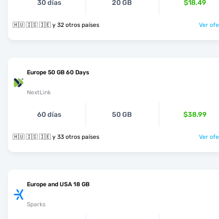
30 días
20 GB
$18.49
🇭🇺 🇮🇸 🇮🇪 y 32 otros países
Ver ofe
Europe 50 GB 60 Days
NextLink
60 días
50 GB
$38.99
🇭🇺 🇮🇸 🇮🇪 y 33 otros países
Ver ofe
Europe and USA 18 GB
Sparks