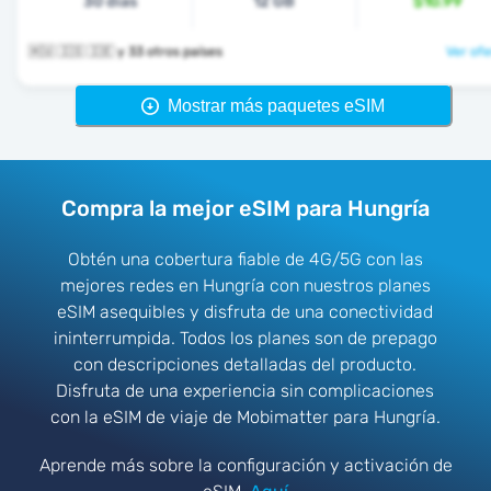
30 días
12 GB
$10.99
🇭🇺 🇮🇸 🇮🇪 y 33 otros países
Ver ofe
Mostrar más paquetes eSIM
Compra la mejor eSIM para Hungría
Obtén una cobertura fiable de 4G/5G con las
mejores redes en Hungría con nuestros planes
eSIM asequibles y disfruta de una conectividad
ininterrumpida. Todos los planes son de prepago
con descripciones detalladas del producto.
Disfruta de una experiencia sin complicaciones
con la eSIM de viaje de Mobimatter para Hungría.
Aprende más sobre la configuración y activación de