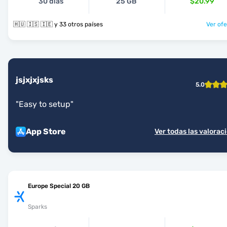
30 días
25 GB
$20.99
🇭🇺 🇮🇸 🇮🇪 y 33 otros países
Ver ofe
jsjxjxjsks
5.0
"
Easy to setup
"
App Store
Ver todas las valorac
Europe Special 20 GB
Sparks