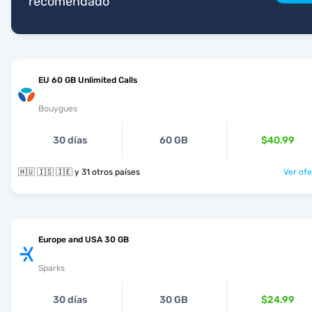
recomendado
EU 60 GB Unlimited Calls
Bouygues
30 días
60 GB
$40.99
🇭🇺 🇮🇸 🇮🇪 y 31 otros países
Ver ofe
Europe and USA 30 GB
Sparks
30 días
30 GB
$24.99