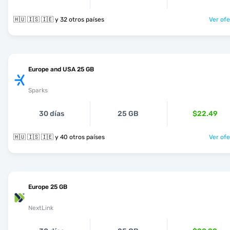
🇭🇺 🇮🇸 🇮🇪 y 32 otros países
Ver ofe
Europe and USA 25 GB
Sparks
30 días
25 GB
$22.49
🇭🇺 🇮🇸 🇮🇪 y 40 otros países
Ver ofe
Europe 25 GB
NextLink