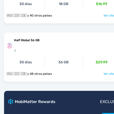
30 días
18 GB
$16.99
🇭🇺 🇮🇸 🇮🇪 y 40 otros países
Ver ofe
Half Global 36 GB
3
30 días
36 GB
$29.99
🇭🇺 🇮🇸 🇮🇪 y 48 otros países
Ver ofe
MobiMatter Rewards
EXCLU