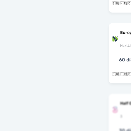
Euro
NextLi
60 dí
Half 
3
30 dí