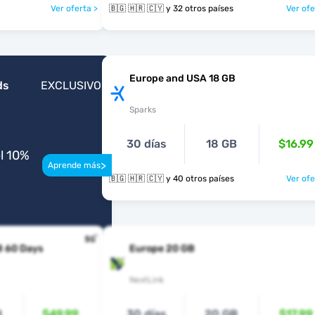
Ver oferta >
🇧🇬 🇭🇷 🇨🇾 y 32 otros países
Ver ofe
Europe and USA 18 GB
ds
EXCLUSIVO
Sparks
30 días
18 GB
$16.99
l 10%
>
Aprende más
🇧🇬 🇭🇷 🇨🇾 y 40 otros países
Ver ofe
B 60 Days
Europe 20 GB
NextLink
B
$49.99
30 días
20 GB
$17.99