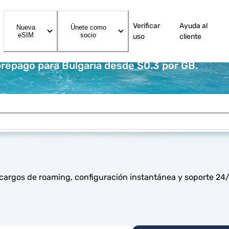
Verificar
Ayuda al
Nueva
Únete como
eSIM
socio
uso
cliente
repago para Bulgaria desde $0.3 por GB.
cargos de roaming, configuración instantánea y soporte 24/