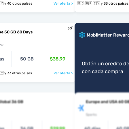
🇧🇬 🇭🇷 🇨🇾 y 40 otros países
Ver oferta >
🇧🇬 🇭🇷 🇨🇾 y 33 otros países
pe 50 GB 60 Days
MobiMatter Rewar
nk
as
50 GB
$38.99
Obtén un credito de
con cada compra
🇧🇬 🇭🇷 🇨🇾 y 33 otros países
Ver oferta >
Global 36 GB
Europe and USA 60 G
Sparks
as
36 GB
$29.99
60 días
60 G