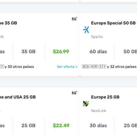
pe 35 GB
Europe Special 50 GB
nk
Sparks
as
35 GB
$26.99
60 días
50 G
🇧🇬 🇭🇷 🇨🇾 y 33 otros países
Ver oferta >
🇧🇬 🇭🇷 🇨🇾 y 32 otros países
pe and USA 25 GB
Europe 25 GB
s
NextLink
as
25 GB
$22.49
30 días
25 G