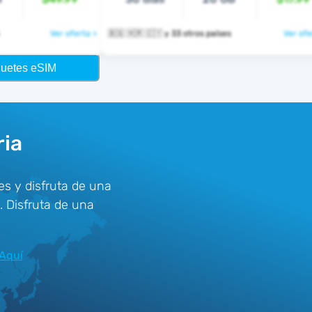
Ver oferta >
🇧🇬 🇭🇷 🇨🇾 y 33 otros países
Ver ofe
quetes eSIM
ria
s y disfruta de una
. Disfruta de una
Aquí