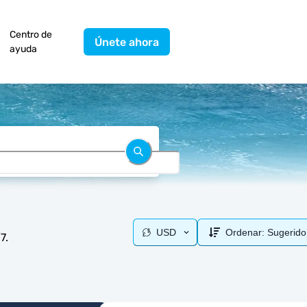
Centro de
Únete ahora
ayuda
USD
Ordenar:
Sugerido
7.