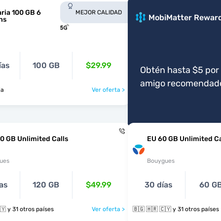
ria 100 GB 6
MEJOR CALIDAD
MobiMatter Rewar
hs
ías
100 GB
$29.99
Obtén hasta $5 por
amigo recomendad
ia
Ver oferta >
0 GB Unlimited Calls
EU 60 GB Unlimited Ca
ues
Bouygues
as
120 GB
$49.99
30 días
60 G
🇧🇬 🇭🇷 🇨🇾 y 31 otros países
Ver oferta >
🇧🇬 🇭🇷 🇨🇾 y 31 otros países