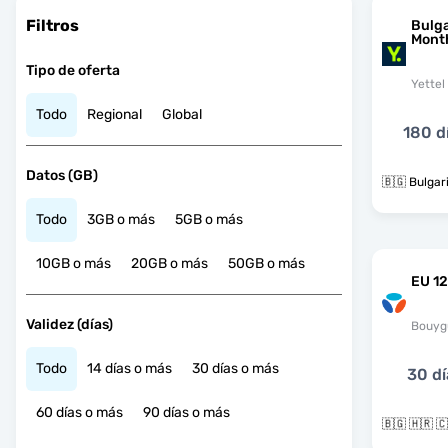
Filtros
Bulga
Mont
Tipo de oferta
Yettel
Todo
Regional
Global
180 d
Datos (GB)
🇧🇬 Bulgar
Todo
3GB o más
5GB o más
10GB o más
20GB o más
50GB o más
EU 12
Validez (días)
Bouyg
Todo
14 días o más
30 días o más
30 dí
60 días o más
90 días o más