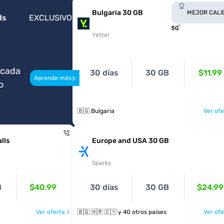
Bulgaria 30 GB
MEJOR CALI
ds
EXCLUSIVO
Yettel
 cada
30 días
30 GB
$11.99
>
Aprende más
o
🇧🇬 Bulgaria
Ver ofe
lls
Europe and USA 30 GB
Sparks
B
$40.99
30 días
30 GB
$24.99
Ver oferta >
🇧🇬 🇭🇷 🇨🇾 y 40 otros países
Ver ofe