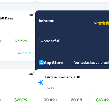
 60 Days
kahramı
5.0
B
$39.99
"
Wonderful
"
Ver oferta >
App Store
Ver todas las valorac
Europe Special 20 GB
Sparks
B
$20.99
30 días
20 GB
$18.49