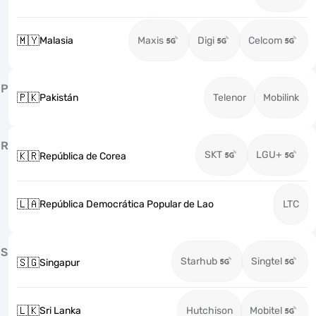
🇲🇾
Malasia
Maxis
Digi
Celcom
P
🇵🇰
Pakistán
Telenor
Mobilink
R
SKT
LGU+
🇰🇷
República de Corea
🇱🇦
República Democrática Popular de Lao
LTC
S
Starhub
Singtel
🇸🇬
Singapur
🇱🇰
Sri Lanka
Hutchison
Mobitel