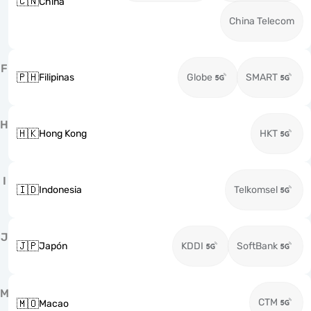
🇨🇳
China
China Telecom
F
🇵🇭
Filipinas
Globe
SMART
H
🇭🇰
Hong Kong
HKT
I
🇮🇩
Indonesia
Telkomsel
J
🇯🇵
Japón
KDDI
SoftBank
M
CTM
🇲🇴
Macao