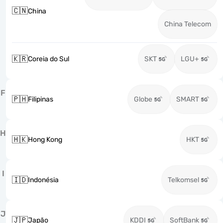
🇨🇳
China
China Telecom
🇰🇷
Coreia do Sul
SKT
LGU+
F
🇵🇭
Filipinas
Globe
SMART
H
🇭🇰
Hong Kong
HKT
I
🇮🇩
Indonésia
Telkomsel
J
🇯🇵
Japão
KDDI
SoftBank