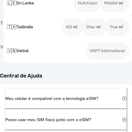
🇱🇰
Sri Lanka
Hutchison
Mobitel
T
🇹🇭
Tailândia
AIS
Dtac
True
V
🇻🇳
Vietnã
VNPT International
Central de Ajuda
Meu celular é compatível com a tecnologia eSIM?
Posso usar meu SIM físico junto com o eSIM?