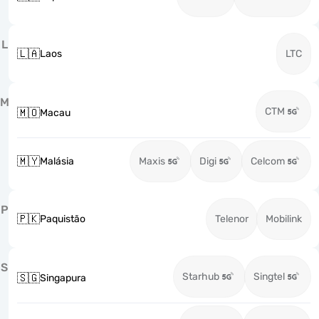
L
🇱🇦
Laos
LTC
M
CTM
🇲🇴
Macau
🇲🇾
Malásia
Maxis
Digi
Celcom
P
🇵🇰
Paquistão
Telenor
Mobilink
S
Starhub
Singtel
🇸🇬
Singapura