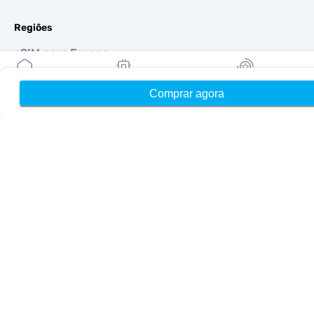
Regiões
eSIM para Europa
eSIM para Ásia
eSIM para Américas
Comprar agora
Início
Meus eSIMs
Recompensas
eSIM para Oriente Médio
eSIM para Oceania
eSIM para África
Países
eSIM para EUA
eSIM para Japão
eSIM para Canadá
eSIM para Espanha
eSIM para Itália
eSIM para Reino Unido
eSIM para Emirados Árabes