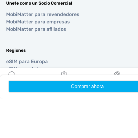
Unete como un Socio Comercial
MobiMatter para revendedores
MobiMatter para empresas
MobiMatter para afiliados
Regiones
eSIM para Europa
eSIM para Asia
eSIM para Américas
eSIM para Medio Oriente
Comprar ahora
Hogar
Mis eSIMs
Bonos
eSIM para Oceanía
eSIM para África
Países
eSIM para Estados Unidos