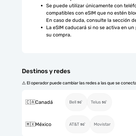
Se puede utilizar únicamente con teléfo
compatibles con eSIM que no estén bloq
En caso de duda, consulte la sección d
La eSIM caducará si no se activa en un
su compra.
Destinos y redes
⚠️ El operador puede cambiar las redes a las que se conecta
🇨🇦
Canadá
Bell
Telus
🇲🇽
México
AT&T
Movistar