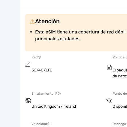
Atención
Esta eSIM tiene una cobertura de red débil 
principales ciudades.
Red
Política 
5G/4G/LTE
El paque
de dato
Enrutamiento IP
Punto de
United Kingdom / Ireland
Disponi
Velocidad
Recarga