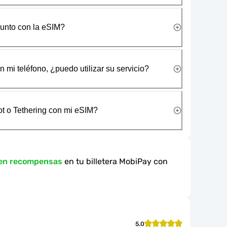
junto con la eSIM?
 mi teléfono, ¿puedo utilizar su servicio?
t o Tethering con mi eSIM?
 en recompensas
en tu billetera MobiPay con
5.0