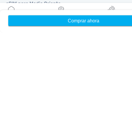
eSIM para Medio Oriente
eSIM para Oceanía
eSIM para África
Comprar ahora
Hogar
Mis eSIMs
Bonos
Países
eSIM para Estados Unidos
eSIM para Japón
eSIM para Canadá
eSIM para España
eSIM para Italia
eSIM para Reino Unido
eSIM para Emiratos Árabes Unidos
eSIM para Singapur
eSIM para Turquía