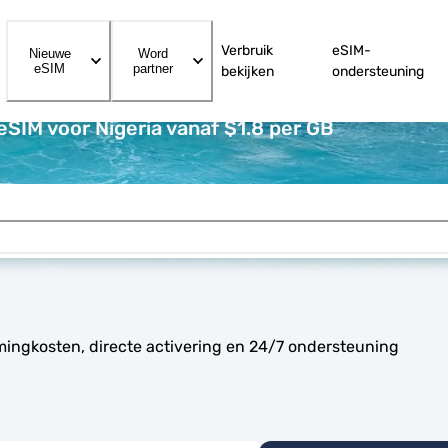
Verbruik
eSIM-
Nieuwe
Word
eSIM
partner
bekijken
ondersteuning
eSIM voor Nigeria vanaf $1.8 per GB
mingkosten, directe activering en 24/7 ondersteuning