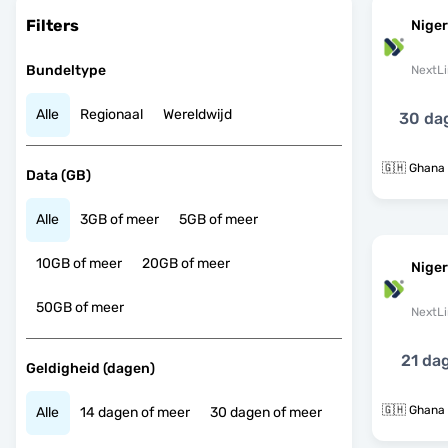
Filters
Niger
Bundeltype
NextLi
Alle
Regionaal
Wereldwijd
30 da
🇬🇭 Ghana 
Data (GB)
Alle
3GB of meer
5GB of meer
10GB of meer
20GB of meer
Niger
50GB of meer
NextLi
21 da
Geldigheid (dagen)
🇬🇭 Ghana 
Alle
14 dagen of meer
30 dagen of meer