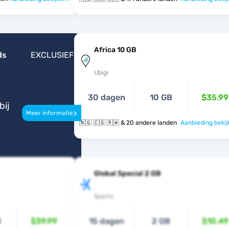
Africa 10 GB
ds
EXCLUSIEF
Ubigi
30 dagen
10 GB
$35.99
bij
>
Meer informatie
🇳🇬 🇨🇬 🇷🇼 & 20 andere landen
Aanbieding bekij
Global Special 2 GB
Sparks
B
$39.99
15 dagen
2 GB
$10.49