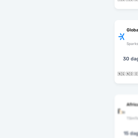
Globa
Spark
30 da
Afric
TSimT
15 da