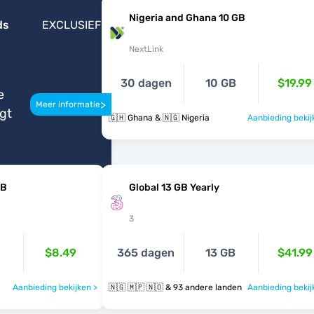
Nigeria and Ghana 10 GB
ds
EXCLUSIEF
NextLink
30 dagen
10 GB
$19.99
e
>
Meer informatie
igt
🇬🇭 Ghana & 🇳🇬 Nigeria
Aanbieding bekij
GB
Global 13 GB Yearly
3
$8.49
365 dagen
13 GB
$41.99
Aanbieding bekijken >
🇳🇬 🇲🇵 🇳🇴 & 93 andere landen
Aanbieding bekij