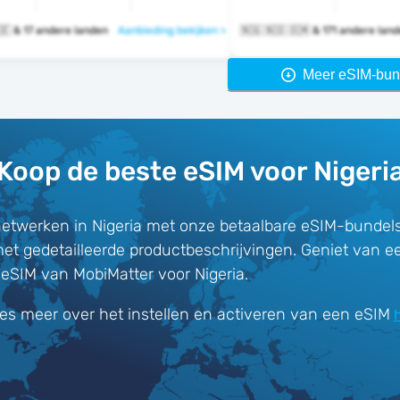
🇳🇬 🇷🇼 🇷🇪 & 17 andere landen
Aanbieding bekijken >
🇳🇬 🇳🇴 🇴🇲 & 171 andere la
Meer eSIM-bun
Koop de beste eSIM voor Nigeri
etwerken in Nigeria met onze betaalbare eSIM-bundels
met gedetailleerde productbeschrijvingen. Geniet van e
-eSIM van MobiMatter voor Nigeria.
es meer over het instellen en activeren van een eSIM
h