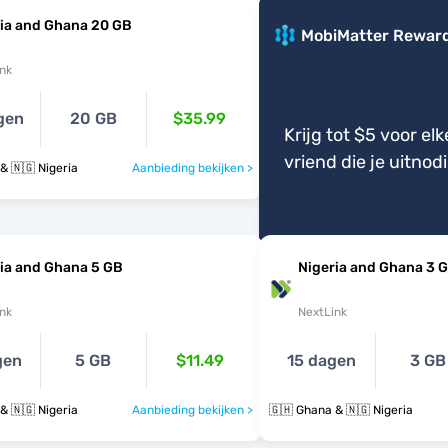
ia and Ghana 20 GB
MobiMatter Rewar
nk
gen
20 GB
$35.99
Krijg tot $5 voor elk
vriend die je uitnod
& 🇳🇬 Nigeria
Aanbieding bekijken >
ia and Ghana 5 GB
Nigeria and Ghana 3 
nk
NextLink
gen
5 GB
$11.49
15 dagen
3 GB
& 🇳🇬 Nigeria
Aanbieding bekijken >
🇬🇭 Ghana & 🇳🇬 Nigeria