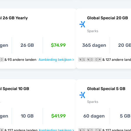
l 26 GB Yearly
Global Special 20 GB
Sparks
agen
26 GB
$74.99
365 dagen
20 G
🇳🇬 🇲🇵 🇳🇴 & 93 andere landen
Aanbieding bekijken >
🇳🇬 🇳🇴 🇴🇲 & 127 andere l
l Special 10 GB
Global Special 5 GB
s
Sparks
agen
10 GB
$41.99
60 dagen
5 GB
🇳🇬 🇳🇴 🇴🇲 & 127 andere landen
Aanbieding bekijken >
🇳🇬 🇳🇴 🇴🇲 & 127 andere l