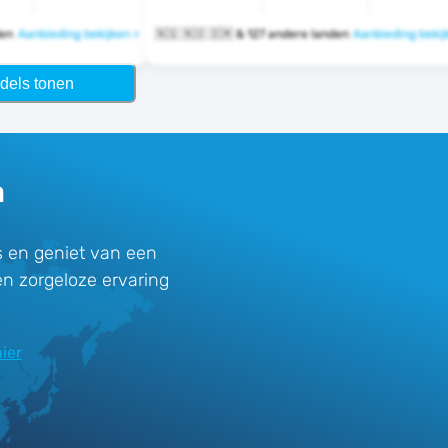
nden
Aanbieding bekijken >
🇳🇬 🇳🇴 🇴🇲 & 127 andere landen
Aanbieding bekij
dels tonen
a
 en geniet van een
en zorgeloze ervaring
ier