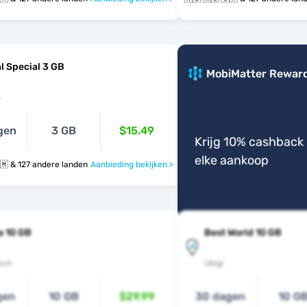
l Special 3 GB
MobiMatter Rewar
s
gen
3 GB
$15.49
Krijg 10% cashback 
elke aankoop
🇳🇬 🇳🇴 🇴🇲 & 127 andere landen
Aanbieding bekijken >
a 10 GB
Best World 10 GB
ech
Ubigi
gen
10 GB
$29.99
30 dagen
10 G