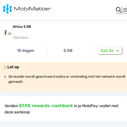
Africa 5 GB
TSimTech
15 dagen
5 GB
$18.99
Let op
De bundel wordt geactiveerd zodra er verbinding met het netwerk wordt 
gemaakt.
$1.90 rewards-cashback
Verdien
in je MobiPay-wallet met
deze aankoop