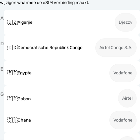
wijzigen waarmee de eSIM verbinding maakt.
A
🇩🇿
Algerije
Djezzy
D
🇨🇩
Democratische Republiek Congo
Airtel Congo S.A.
E
🇪🇬
Egypte
Vodafone
G
Airtel
🇬🇦
Gabon
🇬🇭
Ghana
Vodafone