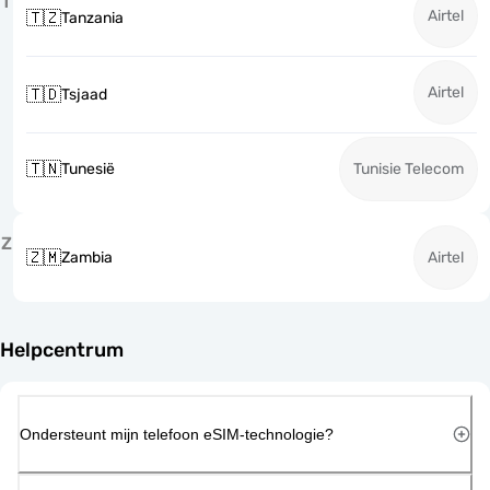
T
Airtel
🇹🇿
Tanzania
Airtel
🇹🇩
Tsjaad
🇹🇳
Tunesië
Tunisie Telecom
Z
🇿🇲
Zambia
Airtel
Helpcentrum
Ondersteunt mijn telefoon eSIM-technologie?