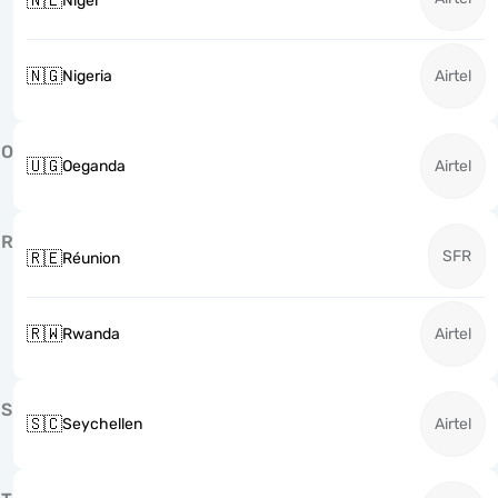
🇳🇪
Niger
🇳🇬
Nigeria
Airtel
O
🇺🇬
Oeganda
Airtel
R
SFR
🇷🇪
Réunion
🇷🇼
Rwanda
Airtel
S
🇸🇨
Seychellen
Airtel