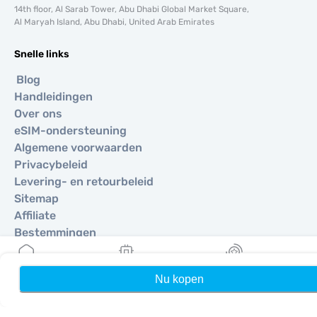
14th floor, Al Sarab Tower, Abu Dhabi Global Market Square,
Al Maryah Island, Abu Dhabi, United Arab Emirates
Snelle links
Blog
Handleidingen
Over ons
eSIM-ondersteuning
Algemene voorwaarden
Privacybeleid
Levering- en retourbeleid
Sitemap
Affiliate
Bestemmingen
Nu kopen
Home
Mijn eSIMs
Rewards
Word partner
MobiMatter voor resellers