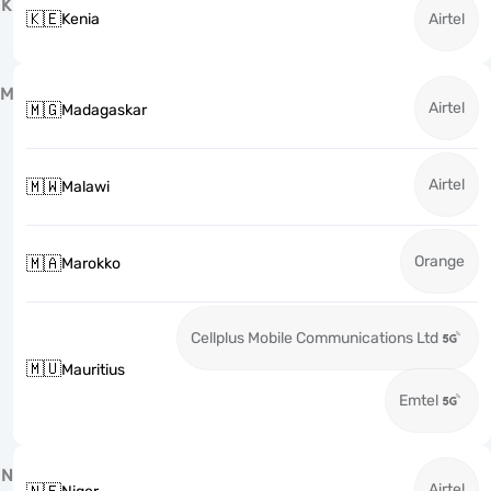
K
🇰🇪
Kenia
Airtel
M
Airtel
🇲🇬
Madagaskar
Airtel
🇲🇼
Malawi
Orange
🇲🇦
Marokko
Cellplus Mobile Communications Ltd
🇲🇺
Mauritius
Emtel
N
Airtel