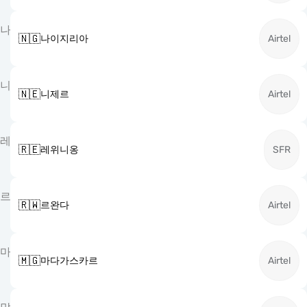
나
🇳🇬
나이지리아
Airtel
니
🇳🇪
니제르
Airtel
레
🇷🇪
레위니옹
SFR
르
🇷🇼
르완다
Airtel
마
🇲🇬
마다가스카르
Airtel