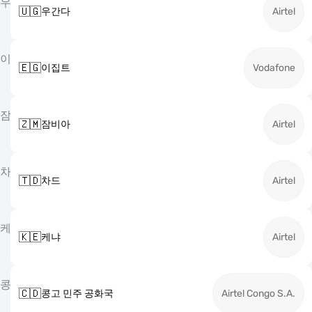
우
🇺🇬
우간다
Airtel
이
🇪🇬
이집트
Vodafone
잠
🇿🇲
잠비아
Airtel
차
🇹🇩
차드
Airtel
케
🇰🇪
케냐
Airtel
콩
🇨🇩
콩고 민주 공화국
Airtel Congo S.A.