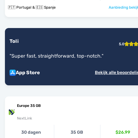
🇵🇹 Portugal & 🇪🇸 Spanje
Aanbieding bekij
Toli
5.0
"
Super fast, straightforward, top-notch.
"
App Store
Bekijk alle beoordel
Europe 35 GB
NextLink
30 dagen
35 GB
$26.99