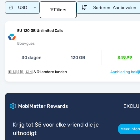
USD
Sorteren:
Aanbevolen
Filters
EU 120 GB Unlimited Calls
Bouygues
30 dagen
120 GB
$49.99
🇪🇸 🇸🇪 🇨🇭 & 31 andere landen
Aanbieding bekij
MobiMatter Rewards
EXCLU
Krijg tot $5 voor elke vriend die je
Meer infor
uitnodigt