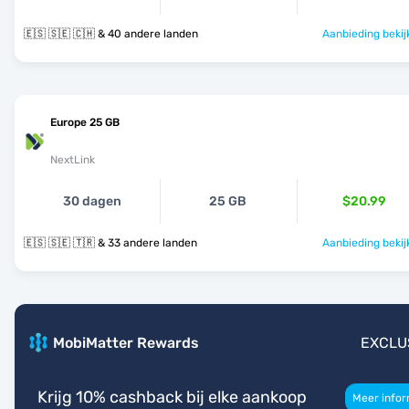
🇪🇸 🇸🇪 🇨🇭 & 40 andere landen
Aanbieding bekij
Europe 25 GB
NextLink
30 dagen
25 GB
$20.99
🇪🇸 🇸🇪 🇹🇷 & 33 andere landen
Aanbieding bekij
MobiMatter Rewards
EXCLU
Krijg 10% cashback bij elke aankoop
Meer infor