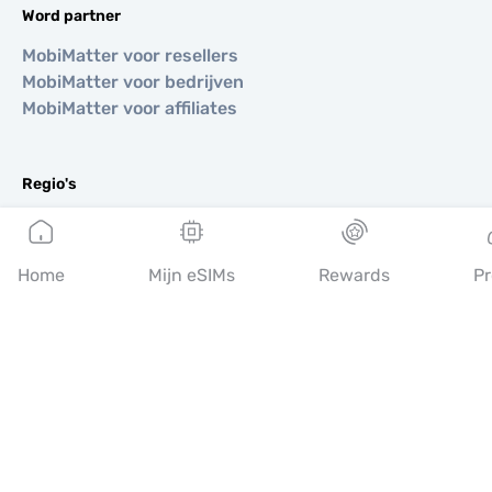
Word partner
MobiMatter voor resellers
MobiMatter voor bedrijven
MobiMatter voor affiliates
Regio's
eSIM voor Europa
eSIM voor Azië
Home
Mijn eSIMs
Rewards
Pr
eSIM voor Amerika
eSIM voor Midden-Oosten
eSIM voor Oceanië
eSIM voor Afrika
Landen
eSIM voor VS