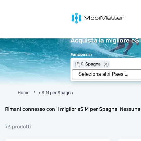
MobiMatter
Acquista la migliore eS
Funziona in
🇪🇸 Spagna
Home
eSIM per Spagna
Rimani connesso con il miglior eSIM per Spagna: Nessuna t
73 prodotti