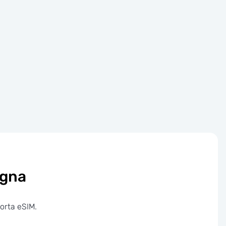
agna
porta eSIM.