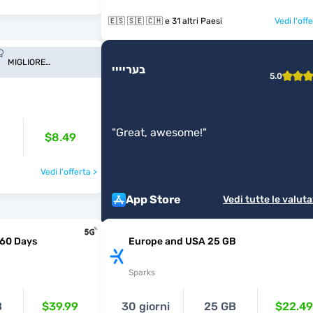
🇪🇸 🇸🇪 🇨🇭 e 31 altri Paesi
Vedi l'off
MIGLIORE
בעריייי
COPERTURA
5.0
"
Great, awesome!
"
$8.49
Vedi l'offerta >
App Store
Vedi tutte le valuta
 60 Days
Europe and USA 25 GB
Sparks
B
$39.99
30 giorni
25 GB
$22.49