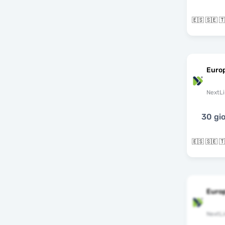
Euro
NextLi
30 gio
Euro
NextLi