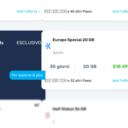
Vedi l'offerta >
🇪🇸 🇸🇪 🇨🇭 e 40 altri Paesi
Vedi l'off
Europe Special 20 GB
ds
ESCLUSIVO
Sparks
30 giorni
20 GB
$18.49
>
Per saperne di più
🇪🇸 🇸🇪 🇨🇭 e 32 altri Paesi
Vedi l'off
B
Half Global 36 GB
3