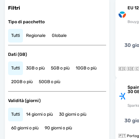
Filtri
EU 12
Tipo di pacchetto
Bouyg
Tutti
Regionale
Globale
30 gio
Dati (GB)
Tutti
3GB o più
5GB o più
10GB o più
20GB o più
50GB o più
Spain
30 G
Validità (giorni)
Spark
Tutti
14 giorni o più
30 giorni o più
30 gio
60 giorni o più
90 giorni o più
🇵🇹 Portog