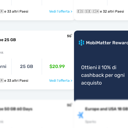
🇪🇸 🇸🇪 🇹🇷 e 33 altri Paesi
Vedi l'offerta >
🇪🇸 🇸🇪 🇨🇭 e 32 altri Paesi
pe 25 GB
MobiMatter Rewar
nk
rni
25 GB
$20.99
Ottieni il 10% di
cashback per ogni
🇪🇸 🇸🇪 🇹🇷 e 33 altri Paesi
Vedi l'offerta >
acquisto
pe 50 GB 60 Days
Europe and USA 18 G
nk
Sparks