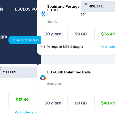
Spain and Portugal
MIGLIORE
ds
ESCLUSIVO
50 GB
COPERTURA
Sparks
30 giorni
50 GB
$36.49
ogni
>
Per saperne di più
🇵🇹 Portogallo & 🇪🇸 Spagna
Vedi l'off
EU 60 GB Unlimited Calls
MIGLIORE
COPERTURA
Bouygues
B
$13.49
30 giorni
60 GB
$40.99
Vedi l'offerta >