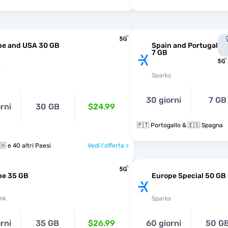
pe and USA 30 GB
Spain and Portugal
7 GB
s
Sparks
30 giorni
7 GB
rni
30 GB
$24.99
🇵🇹 Portogallo & 🇪🇸 Spagna
🇪🇸 🇸🇪 🇨🇭 e 40 altri Paesi
Vedi l'offerta >
pe 35 GB
Europe Special 50 GB
nk
Sparks
rni
35 GB
$26.99
60 giorni
50 G