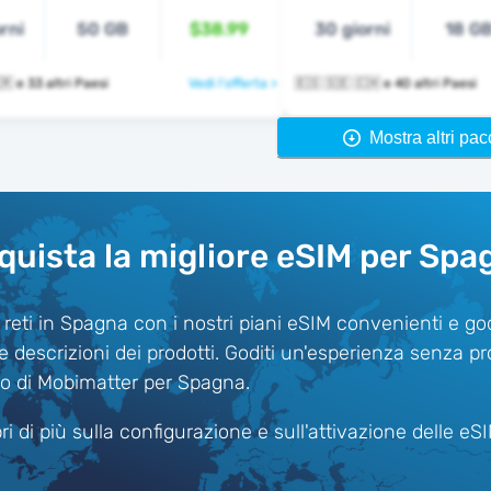
rni
50 GB
$38.99
30 giorni
18 G
🇪🇸 🇸🇪 🇹🇷 e 33 altri Paesi
Vedi l'offerta >
🇪🇸 🇸🇪 🇨🇭 e 40 altri Paesi
Mostra altri pac
quista la migliore eSIM per Spa
 reti in Spagna con i nostri piani eSIM convenienti e go
ate descrizioni dei prodotti. Goditi un'esperienza senza p
io di Mobimatter per Spagna.
i di più sulla configurazione e sull'attivazione delle eS