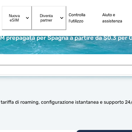
Controlla
Aiuto e
Nuova
Diventa
eSIM
partner
l'utilizzo
assistenza
IM prepagata per Spagna a partire da $0.3 per 
ariffa di roaming, configurazione istantanea e supporto 24/