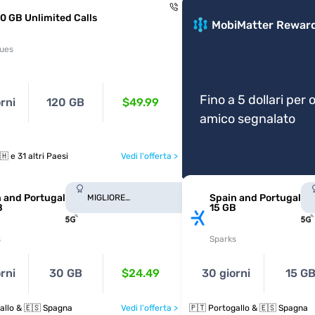
0 GB Unlimited Calls
MobiMatter Rewar
ues
Fino a 5 dollari per 
rni
120 GB
$49.99
amico segnalato
🇪🇸 🇸🇪 🇨🇭 e 31 altri Paesi
Vedi l'offerta >
 and Portugal
Spain and Portugal
MIGLIORE
B
15 GB
COPERTURA
s
Sparks
rni
30 GB
$24.49
30 giorni
15 G
allo & 🇪🇸 Spagna
Vedi l'offerta >
🇵🇹 Portogallo & 🇪🇸 Spagna