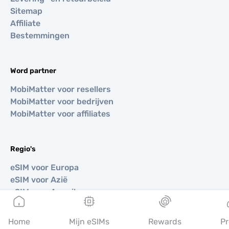
Sitemap
Affiliate
Bestemmingen
Word partner
MobiMatter voor resellers
MobiMatter voor bedrijven
MobiMatter voor affiliates
Regio's
eSIM voor Europa
eSIM voor Azië
eSIM voor Amerika
eSIM voor Midden-Oosten
eSIM voor Oceanië
Home
Mijn eSIMs
Rewards
Pr
eSIM voor Afrika