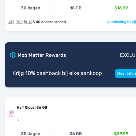
30 dagen
18 GB
$16.99
🇺🇸 🇻🇦 🇺🇸 & 40 andere landen
Aanbieding bekij
MobiMatter Rewards
EXCLU
Krijg 10% cashback bij elke aankoop
Meer infor
Half Global 36 GB
3
30 dagen
36 GB
$29.99