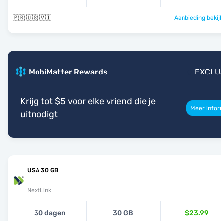
🇵🇷 🇺🇸 🇻🇮
Aanbieding bekij
MobiMatter Rewards
EXCLU
Krijg tot $5 voor elke vriend die je
Meer infor
uitnodigt
USA 30 GB
NextLink
30 dagen
30 GB
$23.99