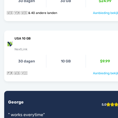
30 dagen
30 GB
$24.99
🇺🇸 🇻🇦 🇺🇸 & 40 andere landen
Aanbieding bekij
USA 10 GB
NextLink
30 dagen
10 GB
$9.99
🇵🇷 🇺🇸 🇻🇮
Aanbieding bekij
George
5.0
"
works everytime
"