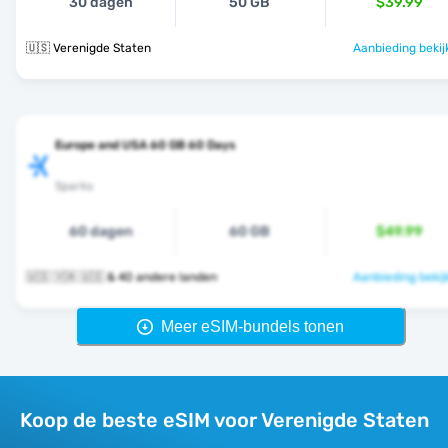
30 dagen
50 GB
$39.99
🇺🇸 Verenigde Staten
Aanbieding bekij
Europe and USA 60 GB 60 Days
Sparks
60 dagen
60 GB
$49.99
🇺🇸 🇻🇦 🇺🇸 & 40 andere landen
Aanbieding bekij
Meer eSIM-bundels tonen
Koop de beste eSIM voor Verenigde Staten