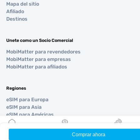
Mapa del sitio
Afiliado
Destinos
Unete como un Socio Comercial
MobiMatter para revendedores
MobiMatter para empresas
MobiMatter para afiliados
Regiones
eSIM para Europa
eSIM para Asia
eSIM para Américas
eSIM para Medio Oriente
eSIM para Oceanía
Comprar ahora
Hogar
Mis eSIMs
Bonos
eSIM para África