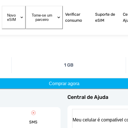
Verificar
Suporte de
Ce
Novo
Torne-se um
eSIM
parceiro
consumo
eSIM
Aj
1 GB
Comprar agora
Central de Ajuda
Meu celular é compatível 
SMS