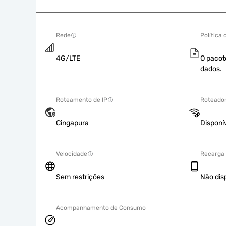
Rede
Política
4G/LTE
O pacot
dados.
Roteamento de IP
Roteador
Cingapura
Disponí
Velocidade
Recarga
Sem restrições
Não dis
Acompanhamento de Consumo