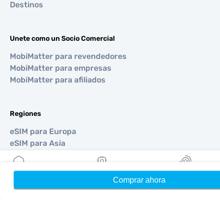
Destinos
Unete como un Socio Comercial
MobiMatter para revendedores
MobiMatter para empresas
MobiMatter para afiliados
Regiones
eSIM para Europa
eSIM para Asia
eSIM para Américas
eSIM para Medio Oriente
eSIM para Oceanía
Comprar ahora
Hogar
Mis eSIMs
Bonos
eSIM para África