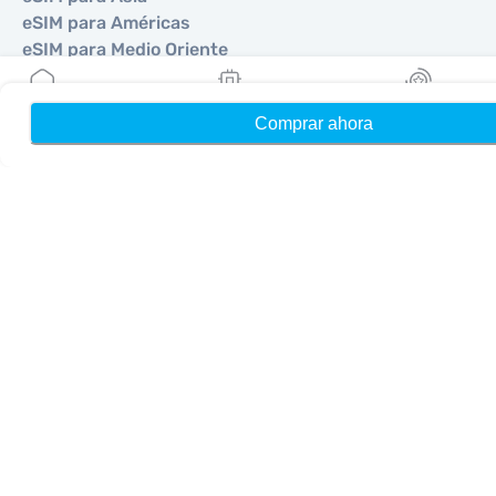
eSIM para Américas
eSIM para Medio Oriente
eSIM para Oceanía
eSIM para África
Comprar ahora
Hogar
Mis eSIMs
Bonos
Países
eSIM para Estados Unidos
eSIM para Japón
eSIM para Canadá
eSIM para España
eSIM para Italia
eSIM para Reino Unido
eSIM para Emiratos Árabes Unidos
eSIM para Singapur
eSIM para Turquía