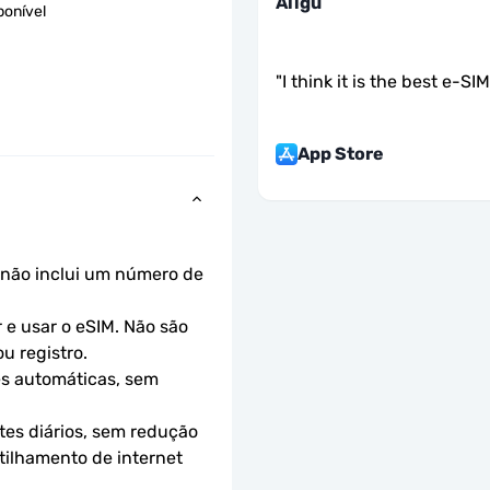
Aligü
ponível
"
I think it is the best e-SI
App Store
não inclui um número de 
e usar o eSIM. Não são 
u registro.
s automáticas, sem 
es diários, sem redução 
ilhamento de internet 