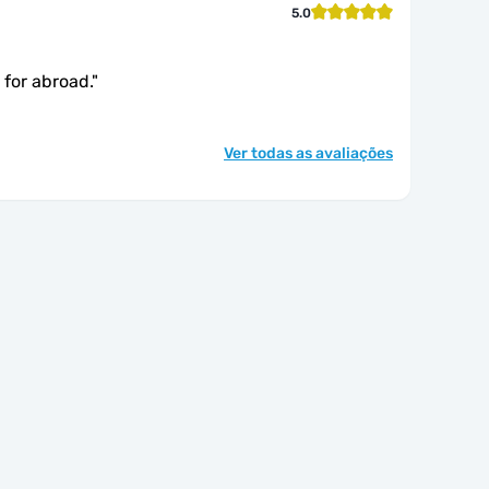
5.0
M for abroad.
"
Ver todas as avaliações