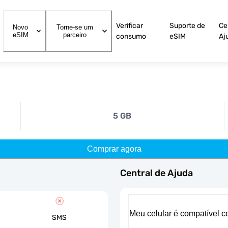
Verificar
Suporte de
Ce
Novo
Torne-se um
eSIM
parceiro
consumo
eSIM
Aj
5 GB
Comprar agora
Central de Ajuda
Meu celular é compatível 
SMS