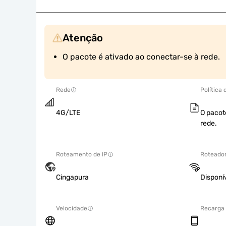
Atenção
O pacote é ativado ao conectar-se à rede.
Rede
Política
4G/LTE
O pacot
rede.
Roteamento de IP
Roteador
Cingapura
Disponí
Velocidade
Recarga