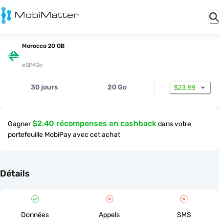
Morocco 20 GB
eSIMGo
30 jours
20 Go
$23.99
$2.40 récompenses en cashback
Gagner
dans votre
portefeuille MobiPay avec cet achat
Détails
Données
Appels
SMS