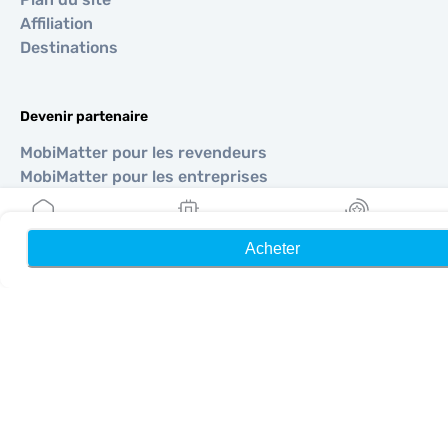
Affiliation
Destinations
Devenir partenaire
MobiMatter pour les revendeurs
MobiMatter pour les entreprises
MobiMatter pour les affiliés
Acheter
Accueil
Mes eSIM
Récompenses
Régions
eSIM pour Europe
eSIM pour Asie
eSIM pour Amériques
eSIM pour Moyen-Orient
eSIM pour Océanie
eSIM pour Afrique