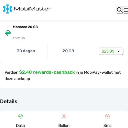
Morocco 20 GB
eSIMGo
30 dagen
20 GB
$23.99
$2.40 rewards-cashback
Verdien
in je MobiPay-wallet met
deze aankoop
Details
Data
Bellen
Sms