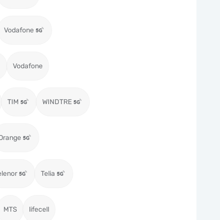
Vodafone
Vodafone
TIM
WINDTRE
Orange
elenor
Telia
MTS
lifecell