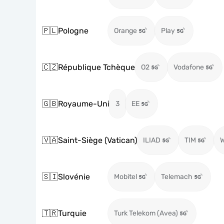
🇵🇱
Pologne
Orange
Play
🇨🇿
République Tchèque
O2
Vodafone
🇬🇧
Royaume-Uni
3
EE
🇻🇦
Saint-Siège (Vatican)
ILIAD
TIM
🇸🇮
Slovénie
Mobitel
Telemach
🇹🇷
Turquie
Turk Telekom (Avea)