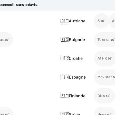
e connecte sans préavis.
🇦🇹
Autriche
3
A
🇧🇬
Bulgarie
us
Telenor
🇭🇷
Croatie
A1 HR
🇪🇸
Espagne
Movistar
🇫🇮
Finlande
DNA
🇬🇷
Grèce
ge
Nova