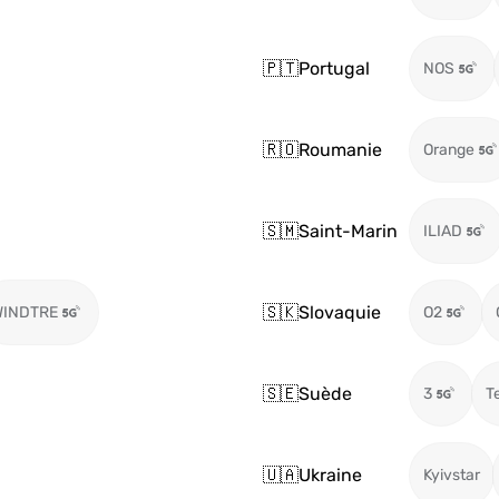
🇵🇹
Portugal
NOS
🇷🇴
Roumanie
Orange
🇸🇲
Saint-Marin
ILIAD
🇸🇰
Slovaquie
WINDTRE
O2
🇸🇪
Suède
3
T
🇺🇦
Ukraine
Kyivstar