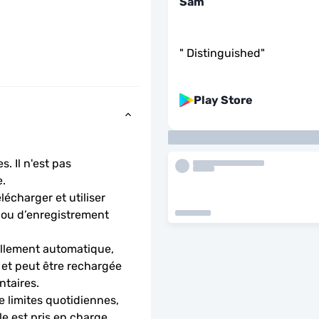
Sam
"
Distinguished
"
Play Store
. Il n'est pas 
.
charger et utiliser 
 ou d’enregistrement 
llement automatique, 
 et peut être rechargée 
ntaires.
 limites quotidiennes, 
le est pris en charge.