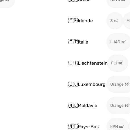
🇮🇪
Irlande
3
M
🇮🇹
Italie
ILIAD
🇱🇮
Liechtenstein
FL1
🇱🇺
Luxembourg
Orange
🇲🇩
Moldavie
Orange
🇳🇱
Pays-Bas
KPN