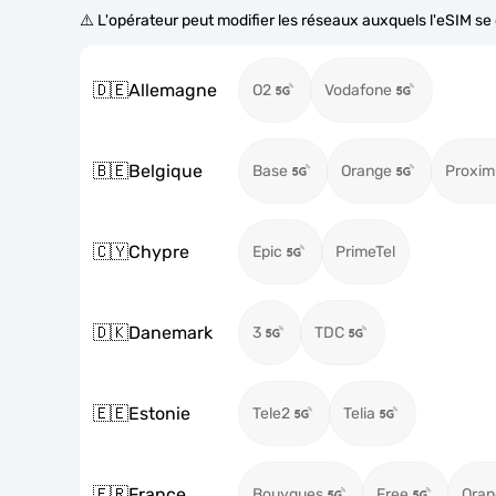
⚠️ L'opérateur peut modifier les réseaux auxquels l'eSIM s
🇩🇪
Allemagne
O2
Vodafone
🇧🇪
Belgique
Base
Orange
Proxim
🇨🇾
Chypre
Epic
PrimeTel
🇩🇰
Danemark
3
TDC
🇪🇪
Estonie
Tele2
Telia
🇫🇷
France
Bouygues
Free
Oran