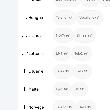
🇭🇺
Hongrie
Telenor
Vodafone
🇮🇸
Islande
NOVA
Siminn
🇱🇻
Lettonie
LMT
Tele2
🇱🇹
Lituanie
Tele2
Telia
🇲🇹
Malte
Epic
GO
🇳🇴
Norvège
Telenor
Telia