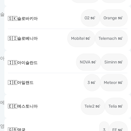
슬
O2
Orange
🇸🇰
슬로바키아
🇸🇮
슬로베니아
Mobitel
Telemach
아
NOVA
Siminn
🇮🇸
아이슬란드
🇮🇪
아일랜드
3
Meteor
에
🇪🇪
에스토니아
Tele2
Telia
영
🇬🇧
영국
3
EE