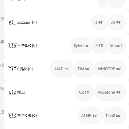
오
🇦🇹
오스트리아
3
A1
우
🇺🇦
우크라이나
Kyivstar
MTS
lifecell
이
🇮🇹
이탈리아
ILIAD
TIM
WINDTRE
체
🇨🇿
체코
O2
Vodafone
크
🇭🇷
크로아티아
A1 HR
Tele2