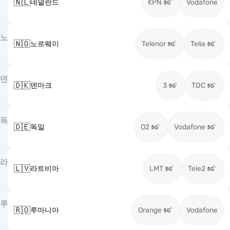
🇳🇱
네덜란드
KPN
Vodafone
노
🇳🇴
노르웨이
Telenor
Telia
덴
🇩🇰
덴마크
3
TDC
독
🇩🇪
독일
O2
Vodafone
라
🇱🇻
라트비아
LMT
Tele2
루
🇷🇴
루마니아
Orange
Vodafone