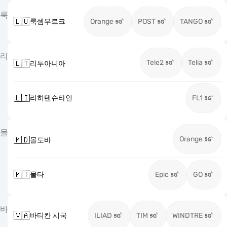
룩
🇱🇺
룩셈부르크
Orange
POST
TANGO
리
Tele2
Telia
🇱🇹
리투아니아
🇱🇮
리히텐슈타인
FL1
몰
Orange
🇲🇩
몰도바
🇲🇹
몰타
Epic
GO
바
🇻🇦
바티칸 시국
ILIAD
TIM
WINDTRE