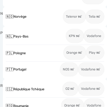
N
🇳🇴
Norvège
Telenor
Telia
P
KPN
Vodafone
🇳🇱
Pays-Bas
Orange
Play
🇵🇱
Pologne
🇵🇹
Portugal
NOS
Vodafone
R
O2
Vodafone
🇨🇿
République Tchèque
Orange
Vodafone
🇷🇴
Roumanie