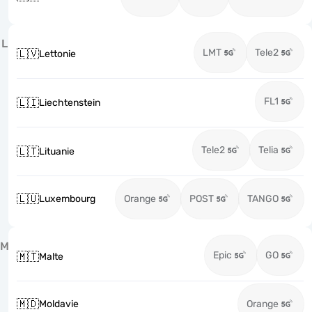
L
LMT
Tele2
🇱🇻
Lettonie
FL1
🇱🇮
Liechtenstein
Tele2
Telia
🇱🇹
Lituanie
🇱🇺
Luxembourg
Orange
POST
TANGO
M
Epic
GO
🇲🇹
Malte
🇲🇩
Moldavie
Orange