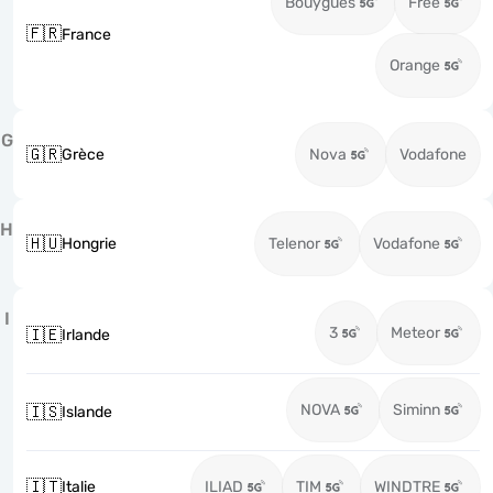
Bouygues
Free
🇫🇷
France
Orange
G
🇬🇷
Grèce
Nova
Vodafone
H
🇭🇺
Hongrie
Telenor
Vodafone
I
3
Meteor
🇮🇪
Irlande
NOVA
Siminn
🇮🇸
Islande
🇮🇹
Italie
ILIAD
TIM
WINDTRE