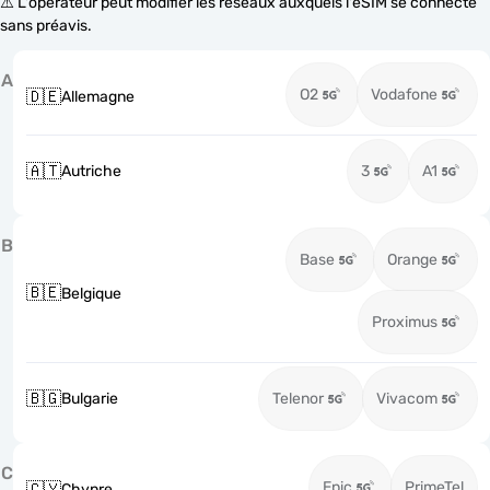
⚠️ L'opérateur peut modifier les réseaux auxquels l'eSIM se connecte
sans préavis.
A
O2
Vodafone
🇩🇪
Allemagne
🇦🇹
Autriche
3
A1
B
Base
Orange
🇧🇪
Belgique
Proximus
🇧🇬
Bulgarie
Telenor
Vivacom
C
Epic
PrimeTel
🇨🇾
Chypre