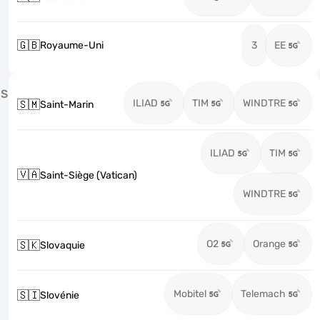
🇬🇧
Royaume-Uni
3
EE
S
ILIAD
TIM
WINDTRE
🇸🇲
Saint-Marin
ILIAD
TIM
🇻🇦
Saint-Siège (Vatican)
WINDTRE
O2
Orange
🇸🇰
Slovaquie
Mobitel
Telemach
🇸🇮
Slovénie