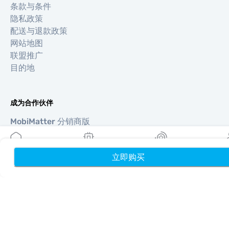
条款与条件
隐私政策
配送与退款政策
网站地图
联盟推广
目的地
成为合作伙伴
MobiMatter 分销商版
MobiMatter 企业版
MobiMatter 联盟推广版
立即购买
首页
我的 eSIM
奖励
个
地区
欧洲 eSIM
亚洲 eSIM
美洲 eSIM