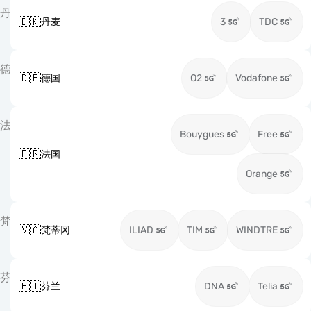
丹
🇩🇰
丹麦
3
TDC
德
🇩🇪
德国
O2
Vodafone
法
Bouygues
Free
🇫🇷
法国
Orange
梵
🇻🇦
梵蒂冈
ILIAD
TIM
WINDTRE
芬
🇫🇮
芬兰
DNA
Telia