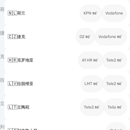
荷
🇳🇱
荷兰
KPN
Vodafone
捷
🇨🇿
捷克
O2
Vodafone
克
🇭🇷
克罗地亚
A1 HR
Tele2
拉
🇱🇻
拉脱维亚
LMT
Tele2
立
🇱🇹
立陶宛
Tele2
Telia
列