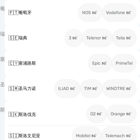
葡
🇵🇹
葡萄牙
NOS
Vodafone
瑞
🇸🇪
瑞典
3
Telenor
Telia
塞
🇨🇾
塞浦路斯
Epic
PrimeTel
圣
🇸🇲
圣马力诺
ILIAD
TIM
WINDTRE
斯
O2
Orange
🇸🇰
斯洛伐克
🇸🇮
斯洛文尼亚
Mobitel
Telemach