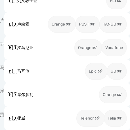
🇱🇮
列支敦士登
FL1
卢
🇱🇺
卢森堡
Orange
POST
TANGO
罗
🇷🇴
罗马尼亚
Orange
Vodafone
马
🇲🇹
马耳他
Epic
GO
摩
🇲🇩
摩尔多瓦
Orange
挪
🇳🇴
挪威
Telenor
Telia