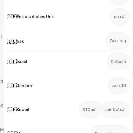
🇦🇪
Émirats Arabes Unis
du
I
Zain Iraq
🇮🇶
Irak
🇮🇱
Israël
Cellcom
J
🇯🇴
Jordanie
zain JO
K
🇰🇼
Koweït
STC
zain KW
M