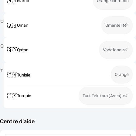
🇲🇦
Maroc
Orange Morocco
O
🇴🇲
Oman
Omantel
Q
🇶🇦
Qatar
Vodafone
T
Orange
🇹🇳
Tunisie
🇹🇷
Turquie
Turk Telekom (Avea)
Centre d'aide