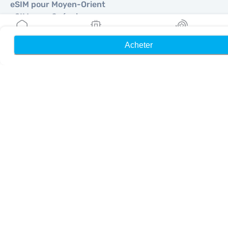
eSIM pour Moyen-Orient
eSIM pour Océanie
eSIM pour Afrique
Acheter
Accueil
Mes eSIM
Récompenses
Pays
eSIM pour États-Unis
eSIM pour Japon
eSIM pour Canada
eSIM pour Espagne
eSIM pour Italie
eSIM pour Royaume-Uni
eSIM pour Émirats Arabes Unis
eSIM pour Singapour
eSIM pour Turquie