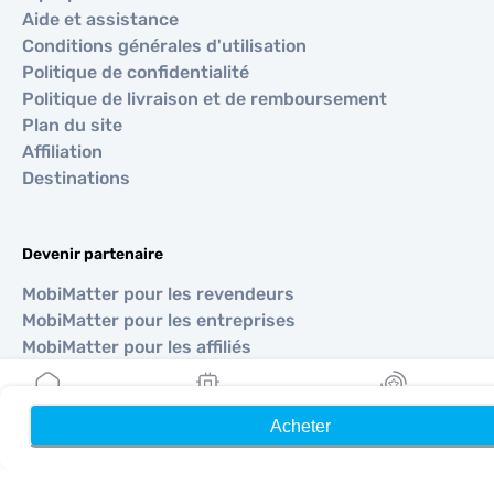
Aide et assistance
Conditions générales d'utilisation
Politique de confidentialité
Politique de livraison et de remboursement
Plan du site
Affiliation
Destinations
Devenir partenaire
MobiMatter pour les revendeurs
MobiMatter pour les entreprises
MobiMatter pour les affiliés
Régions
Acheter
Accueil
Mes eSIM
Récompenses
eSIM pour Europe
eSIM pour Asie