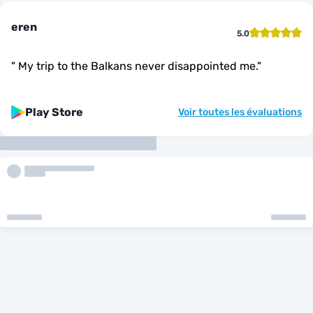
eren
5.0
"
My trip to the Balkans never disappointed me.
"
Play Store
Voir toutes les évaluations