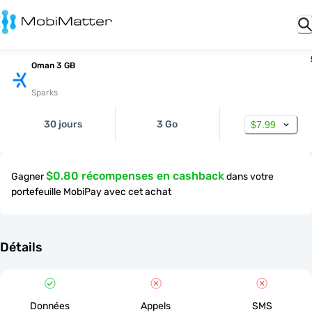
Oman 3 GB
Sparks
30 jours
3 Go
$7.99
$0.80 récompenses en cashback
Gagner
dans votre
portefeuille MobiPay avec cet achat
Détails
Données
Appels
SMS