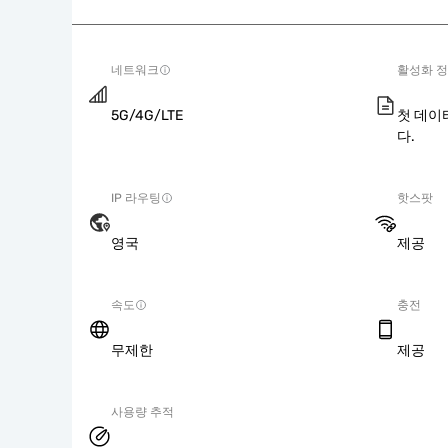
네트워크
활성화 
5G/4G/LTE
첫 데이
다.
IP 라우팅
핫스팟
영국
제공
속도
충전
무제한
제공
사용량 추적