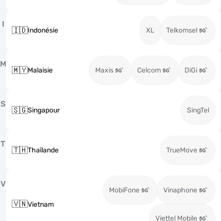
I
🇮🇩
Indonésie
XL
Telkomsel
M
🇲🇾
Malaisie
Maxis
Celcom
DiGi
S
🇸🇬
Singapour
SingTel
T
🇹🇭
Thaïlande
TrueMove
V
MobiFone
Vinaphone
🇻🇳
Vietnam
Viettel Mobile