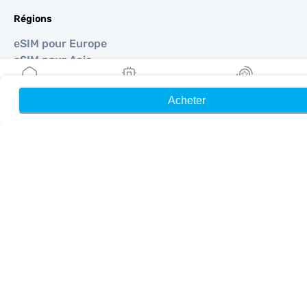
Régions
eSIM pour Europe
eSIM pour Asie
eSIM pour Amériques
eSIM pour Moyen-Orient
Acheter
Accueil
Mes eSIM
Récompenses
eSIM pour Océanie
eSIM pour Afrique
Pays
eSIM pour États-Unis
eSIM pour Japon
eSIM pour Canada
eSIM pour Espagne
eSIM pour Italie
eSIM pour Royaume-Uni
eSIM pour Émirats Arabes Unis