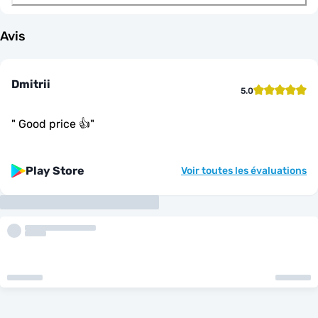
Avis
Dmitrii
5.0
"
Good price 👍
"
Play Store
Voir toutes les évaluations