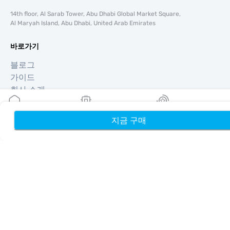
14th floor, Al Sarab Tower, Abu Dhabi Global Market Square,
Al Maryah Island, Abu Dhabi, United Arab Emirates
바로가기
블로그
가이드
회사 소개
eSIM 지원
이용약관
지금 구매
홈
내 eSIM
리워드
개인정보 처리방침
배송 및 환불 정책
사이트맵
제휴
여행지
파트너 되기
리셀러를 위한 MobiMatter