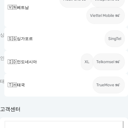
🇻🇳
베트남
Viettel Mobile
싱
🇸🇬
싱가포르
SingTel
인
🇮🇩
인도네시아
XL
Telkomsel
태
🇹🇭
태국
TrueMove
고객센터