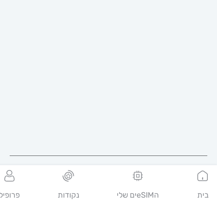
עברית
ית
הeSIMים שלי
נקודות
פרופיל
מובימטר היא ערוץ דיגיטלי לשירותי טלקום, המאפשר לצרכנים למצוא