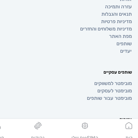
 ותמיכה
ם והגבלות
יות פרטיות
יות משלוחים והחזרים
 האתר
ים
ם
ים עסקיים
מטר למשווקים
מטר לעסקים
מטר עבור שותפים
ים
ופה
יה
הeSIMים שלי
נקודות
פרופיל