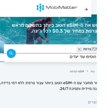
רכוש את ה-eSIM הטוב ביותר בתשלום מראש
ת במחיר של $0.3 לכל ג'יגה.
 ב-
🇫 צרפת
בית
eSIM לצרפת
הישאר מחובר עם ה-eSIM הטוב ביותר עבור צרפת: ללא דמי נדידה,
 מיידית ותמיכה 24/7.