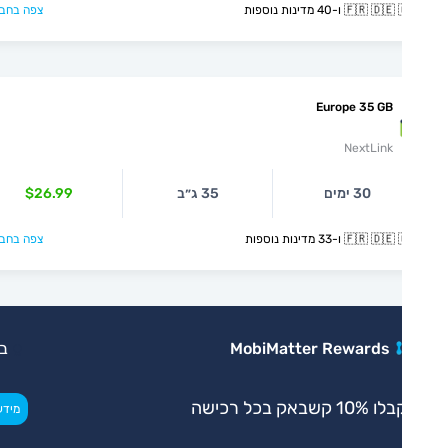
🇫🇷  ו-40 מדינות נוספות
צפה בחבילה >
Europe 35 GB
NextLink
30 ימים
35 ג״ב
$26.99
🇫🇷  ו-33 מדינות נוספות
צפה בחבילה >
MobiMatter Rewards
בלעדי
 10% קשבאק בכל רכישה
>
מידע נוסף