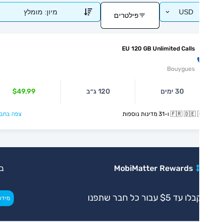
USD
מיון:
מומלץ
פילטרים
EU 120 GB Unlimited Calls
Bouygues
30 ימים
120 ג״ב
$49.99
🇫🇷  ו-31 מדינות נוספות
צפה בחבילה >
MobiMatter Rewards
בלעדי
ו עד $5 עבור כל חבר שתפנו
>
מידע נוסף