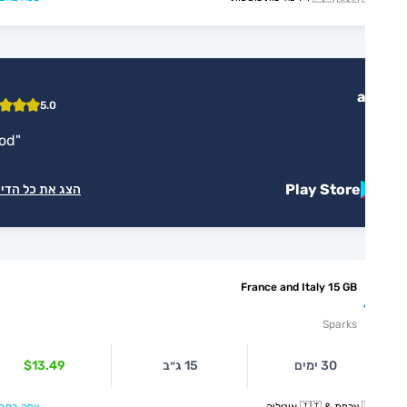
a
5.0
"
good
"
Play Store
הצג את כל הדירוגים
France and Italy 15 GB
Sparks
30 ימים
15 ג״ב
$13.49