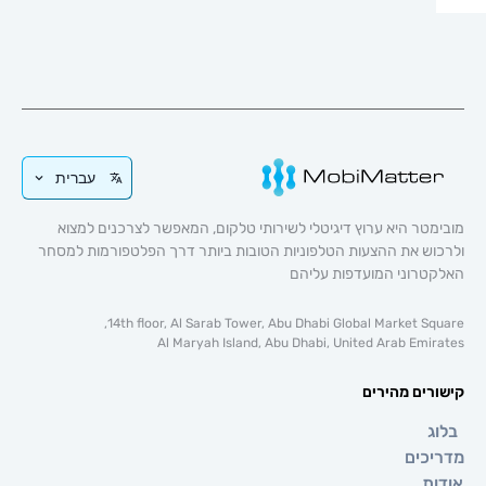
עברית
טר היא ערוץ דיגיטלי לשירותי טלקום, המאפשר לצרכנים למצוא
וש את ההצעות הטלפוניות הטובות ביותר דרך הפלטפורמות למסחר
טרוני המועדפות עליהם
14th floor, Al Sarab Tower, Abu Dhabi Global Market Sq
Al Maryah Island, Abu Dhabi, United Arab Emi
רים מהירים
ג
כים
ת