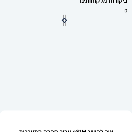
יקורות מלקוחותינו
איך להשיג eSIM עבור סהרה המערבית