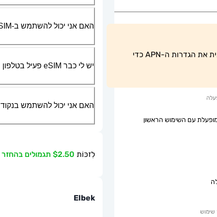
האם אני יכול להשתמש ב-SIM הפיזי שלי יחד עם ה-eSIM?
משתמשי טלפונים של אנדרואיד חייבים להתאים ידנית את הגדרות ה-APN כדי 
יש לי כבר eSIM פעיל בטלפון שלי, האם אני יכול להשתמש בשירות שלכם?
עלה
האם אני יכול להשתמש בנקודת גישה ניידת או g
ופעלת עם השימוש הראשון
לִזכּוֹת
$2.50 תגמולים בהחזר כספי
ה
Elbek
שימוש