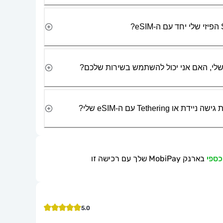
Tetherin עם ה-eSIM שלי?
בארנק MobiPay שלך עם רכישה זו
5.0