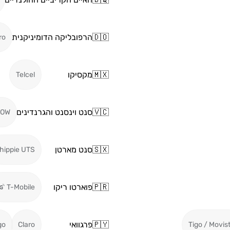
🇩🇴
הרפובליקה הדומיניקנית
ro
🇲🇽
מקסיקו
Telcel
🇻🇨
סנט וינסנט והגרנדינים
LOW
🇸🇽
סנט מארטן
hippie UTS
🇵🇷
פוארטו ריקו
T-Mobile
🇵🇾
פרגוואי
go
Claro
Tigo / Movis