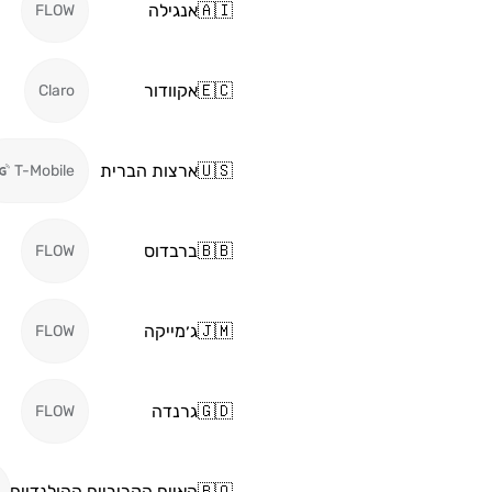
🇦🇮
אנגילה
FLOW
🇪🇨
אקוודור
Claro
🇺🇸
ארצות הברית
T-Mobile
🇧🇧
ברבדוס
FLOW
🇯🇲
ג׳מייקה
FLOW
🇬🇩
גרנדה
FLOW
🇧🇶
האיים הקריביים ההולנדיים