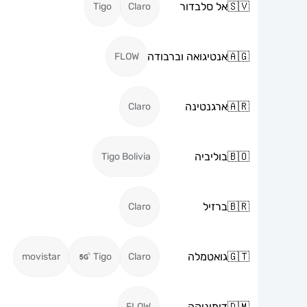
🇸🇻
אל סלבדור
Tigo
Claro
🇦🇬
אנטיגואה וברבודה
FLOW
🇦🇷
ארגנטינה
Claro
🇧🇴
בוליביה
Tigo Bolivia
🇧🇷
ברזיל
Claro
🇬🇹
גואטמלה
movistar
Tigo
Claro
🇩🇲
דומיניקה
FLOW