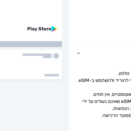
Play Store
כל שעליך לעשות הוא לסרוק את קוד ה-QR כדי להוריד ולהשתמש ב-eSIM. 
ומטיים, אין חוזים.
ניתן לשימוש רק עם טלפונים וטאבלטים תואמי eSIM שאינם נעולים על ידי 
 הנפוצות.