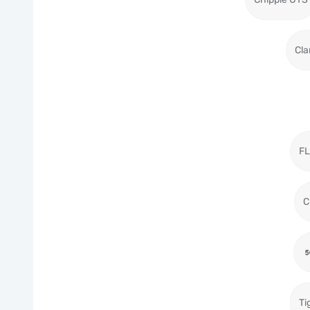
Cla
F
C
Ti