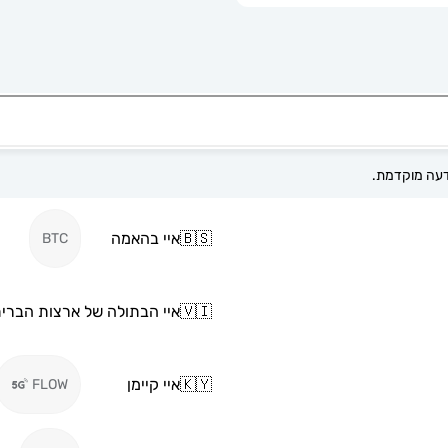
🇧🇸
איי בהאמה
BTC
🇻🇮
איי הבתולה של ארצות הברי
🇰🇾
איי קיימן
FLOW