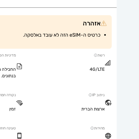
אזהרה
כרטיס ה-eSIM הזה לא עובד באלסקה.
רשת
מדיניות הפ
4G/LTE
החבילה מ
בנתונים.
ניתוב IP
נקודה חמה
ארצות הברית
זמין
מהירות
טעינה חוזר