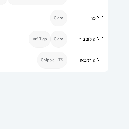
🇵🇪
פרו
Claro
🇨🇴
קולומביה
Tigo
Claro
🇨🇼
קוראסאו
Chippie UTS