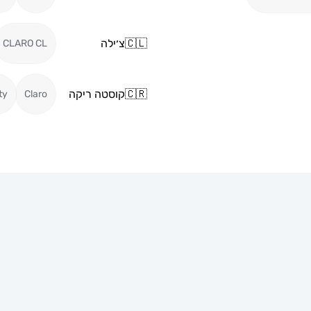
🇨🇱
צ׳ילה
CLARO CL
🇨🇷
קוסטה ריקה
ty
Claro