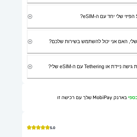
Tetherin עם ה-eSIM שלי?
בארנק MobiPay שלך עם רכישה זו
5.0