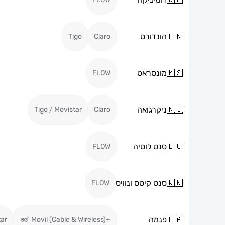
🇭🇳
הונדורס
Tigo
Claro
🇲🇸
מונסראט
FLOW
🇳🇮
ניקרגואה
Tigo / Movistar
Claro
🇱🇨
סנט לוסיה
FLOW
🇰🇳
סנט קיטס ונוויס
FLOW
🇵🇦
פנמה
tar
+Movil (Cable & Wireless)