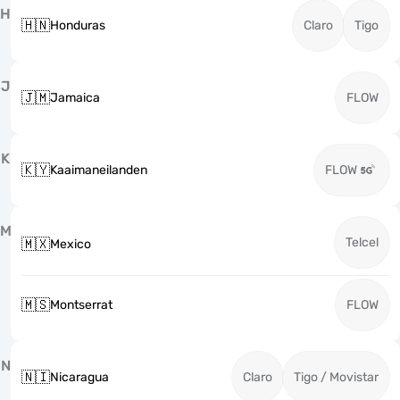
H
🇭🇳
Honduras
Claro
Tigo
J
🇯🇲
Jamaica
FLOW
K
🇰🇾
Kaaimaneilanden
FLOW
M
Telcel
🇲🇽
Mexico
🇲🇸
Montserrat
FLOW
N
🇳🇮
Nicaragua
Claro
Tigo / Movistar