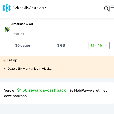
Americas 3 GB
NextLink
30 dagen
3 GB
$14.99
Let op
Deze eSIM werkt niet in Alaska.
$1.50 rewards-cashback
Verdien
in je MobiPay-wallet met
deze aankoop