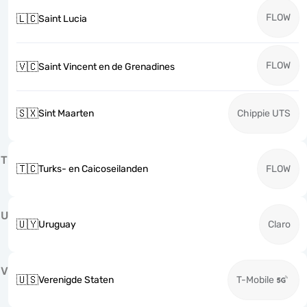
FLOW
🇱🇨
Saint Lucia
FLOW
🇻🇨
Saint Vincent en de Grenadines
🇸🇽
Sint Maarten
Chippie UTS
T
🇹🇨
Turks- en Caicoseilanden
FLOW
U
🇺🇾
Uruguay
Claro
V
🇺🇸
Verenigde Staten
T-Mobile