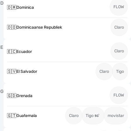
D
FLOW
🇩🇲
Dominica
🇩🇴
Dominicaanse Republiek
Claro
E
Claro
🇪🇨
Ecuador
🇸🇻
El Salvador
Claro
Tigo
G
FLOW
🇬🇩
Grenada
🇬🇹
Guatemala
Claro
Tigo
movistar