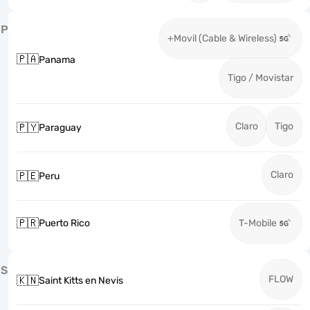
P
+Movil (Cable & Wireless)
🇵🇦
Panama
Tigo / Movistar
Claro
Tigo
🇵🇾
Paraguay
Claro
🇵🇪
Peru
🇵🇷
Puerto Rico
T-Mobile
S
FLOW
🇰🇳
Saint Kitts en Nevis