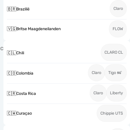
Claro
🇧🇷
Brazilië
🇻🇬
Britse Maagdeneilanden
FLOW
C
CLARO CL
🇨🇱
Chili
Claro
Tigo
🇨🇴
Colombia
Claro
Liberty
🇨🇷
Costa Rica
🇨🇼
Curaçao
Chippie UTS