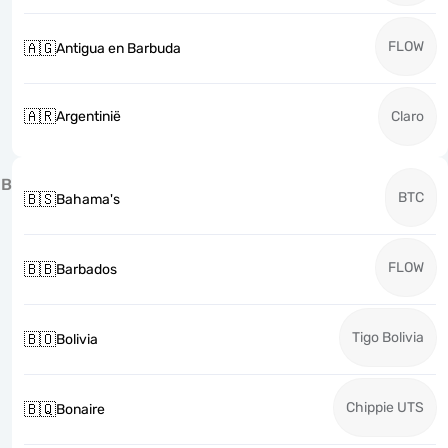
FLOW
🇦🇬
Antigua en Barbuda
🇦🇷
Argentinië
Claro
B
BTC
🇧🇸
Bahama's
FLOW
🇧🇧
Barbados
Tigo Bolivia
🇧🇴
Bolivia
Chippie UTS
🇧🇶
Bonaire