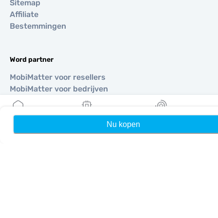
Sitemap
Affiliate
Bestemmingen
Word partner
MobiMatter voor resellers
MobiMatter voor bedrijven
MobiMatter voor affiliates
Nu kopen
Home
Mijn eSIMs
Rewards
Regio's
eSIM voor Europa
eSIM voor Azië
eSIM voor Amerika
eSIM voor Midden-Oosten
eSIM voor Oceanië
eSIM voor Afrika