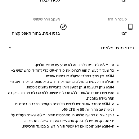
ללא הגבלה
ה חוזרת
מעקב אחר שימוש
בזמן אמת, בתוך האפליקציה
וצר מלאים
זהו eSIM לנתונים בלבד. זה לא מגיע עם מספר טלפון.
כל שעליך לעשות הוא לסרוק את קוד ה-QR כדי להוריד ולהשתמש ב-
eSIM. אין צורך בשלבי הפעלה או רישום אחרים.
חבילה חד פעמית בתשלום מראש. אין חידושים אוטומטיים, אין חוזים. ה-
eSIM ניתן לטעינה וניתן לטעון אותו בחבילות נתונים נוספות.
מהירויות נתונים מלאות - ללא מגבלות יומיות, ללא הגבלת מהירות. נקודה 
חמה ניידת נתמכת.
ה-eSIM יתחבר אוטומטית לרשת סלולרית מקומית מרכזית במדינות 
זכאיות עם מהירויות 5G או 4G LTE.
ניתן לשימוש רק עם טלפונים וטאבלטים תואמי eSIM שאינם נעולים על 
ידי הספק. אם יש לך ספק, אנא עיין בסעיף השאלות הנפוצות.
ה-eSIM יפוג תוקפו אם לא יופעל תוך חודשיים ממועד הרכישה.