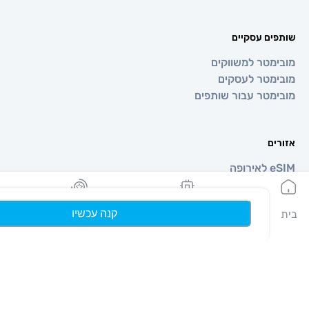
 עסקיים
טר למשווקים
טר לעסקים
טר עבור שותפים
קנה עכשיו
הeSIMים שלי
נקודות
פרופיל