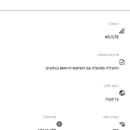
4G/
יות הפעלה
ילה מופעלת עם השימוש הראשון בנתונים.
IP
טַנִיָה
ה חמה
מהירות