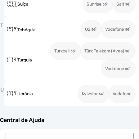
🇨🇭
Suíça
Sunrise
Salt
T
O2
Vodafone
🇨🇿
Tchéquia
Turkcell
Türk Telekom (Avea)
🇹🇷
Turquia
Vodafone
U
🇺🇦
Ucrânia
Kyivstar
Vodafone
Central de Ajuda