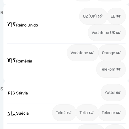
R
O2 (UK)
EE
🇬🇧
Reino Unido
Vodafone UK
Vodafone
Orange
🇷🇴
Romênia
Telekom
S
Yettel
🇷🇸
Sérvia
Tele2
Telia
Telenor
🇸🇪
Suécia