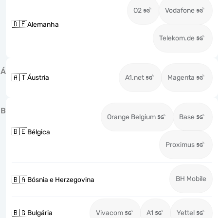
O2
Vodafone
🇩🇪
Alemanha
Telekom.de
Á
🇦🇹
Áustria
A1.net
Magenta
B
Orange Belgium
Base
🇧🇪
Bélgica
Proximus
BH Mobile
🇧🇦
Bósnia e Herzegovina
🇧🇬
Bulgária
Vivacom
A1
Yettel