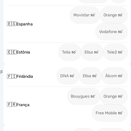
Movistar
Orange
🇪🇸
Espanha
Vodafone
🇪🇪
Estônia
Telia
Elisa
Tele2
F
DNA
Elisa
Ålcom
🇫🇮
Finlândia
Bouygues
Orange
🇫🇷
França
Free Mobile