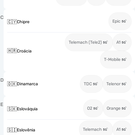
C
Epic
🇨🇾
Chipre
Telemach (Tele2)
A1
🇭🇷
Croácia
T-Mobile
D
🇩🇰
Dinamarca
TDC
Telenor
E
O2
Orange
🇸🇰
Eslováquia
Telemach
A1
🇸🇮
Eslovênia