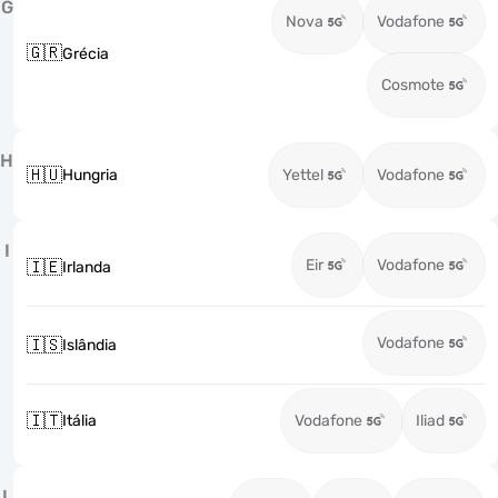
G
Nova
Vodafone
🇬🇷
Grécia
Cosmote
H
🇭🇺
Hungria
Yettel
Vodafone
I
Eir
Vodafone
🇮🇪
Irlanda
Vodafone
🇮🇸
Islândia
🇮🇹
Itália
Vodafone
Iliad
L