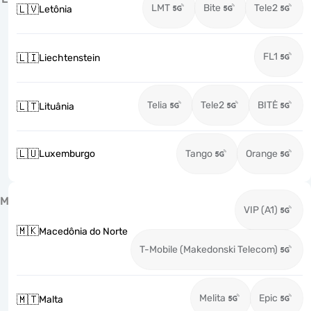
LMT
Bite
Tele2
🇱🇻
Letônia
FL1
🇱🇮
Liechtenstein
Telia
Tele2
BITĖ
🇱🇹
Lituânia
🇱🇺
Luxemburgo
Tango
Orange
M
VIP (A1)
🇲🇰
Macedônia do Norte
T-Mobile (Makedonski Telecom)
Melita
Epic
🇲🇹
Malta