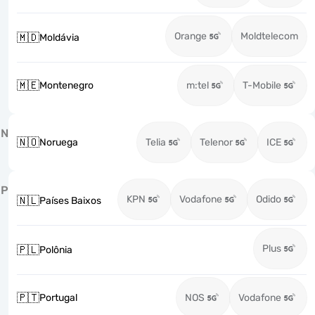
Orange
Moldtelecom
🇲🇩
Moldávia
🇲🇪
Montenegro
m:tel
T-Mobile
N
🇳🇴
Noruega
Telia
Telenor
ICE
P
KPN
Vodafone
Odido
🇳🇱
Países Baixos
Plus
🇵🇱
Polônia
🇵🇹
Portugal
NOS
Vodafone