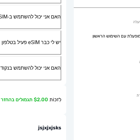
האם אני יכול להשתמש ב-SIM הפיזי שלי יחד עם ה-eSIM?
עלה
ופעלת עם השימוש הראשון
יש לי כבר eSIM פעיל בטלפון שלי, האם אני יכול להשתמש בשירות שלכם?
האם אני יכול להשתמש בנקודת גישה ניידת או g
ת
לִזכּוֹת
$2.00 תגמולים בהחזר כספי
jsjxjxjsks