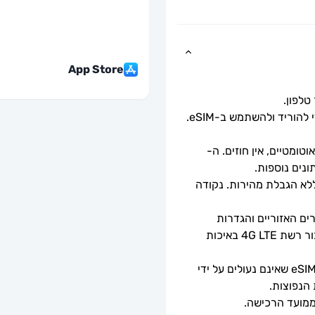
App Store
כל שעליך לעשות הוא לסרוק את קוד ה-QR כדי להוריד ולהשתמש ב-eSIM. 
ומטיים, אין חוזים. ה-
מהירויות נתונים מלאות - ללא מגבלות יומיות, ללא הגבלת מהירות. נקודה 
זמינות 5G תלויה בכיסוי הרשת, מפרטי המכשירים האזוריים והגדרות 
הטלפון. כאשר 5G אינו זמין, ה-eSIM יספק חיבור רשת 4G LTE באיכות 
ניתן לשימוש רק עם טלפונים וטאבלטים תואמי eSIM שאינם נעולים על ידי 
 הנפוצות.