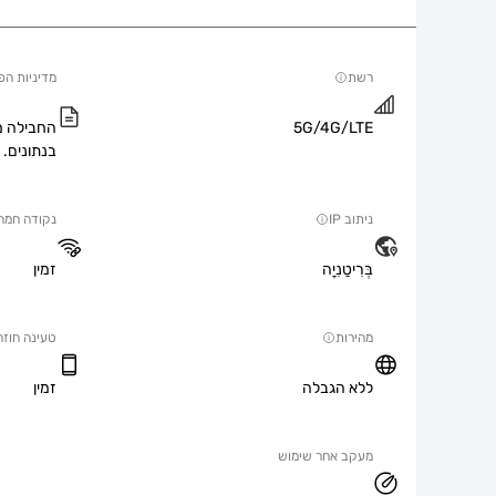
רשת
מדיניות הפ
5G/4G/LTE
החבילה מ
בנתונים.
ניתוב IP
נקודה חמה
בְּרִיטַנִיָה
זמין
מהירות
טעינה חוזר
ללא הגבלה
זמין
מעקב אחר שימוש