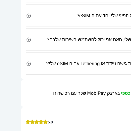
Tetherin עם ה-eSIM שלי?
בארנק MobiPay שלך עם רכישה זו
5.0