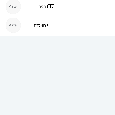
🇰🇪
קניה
Airtel
🇷🇼
רואנדה
Airtel