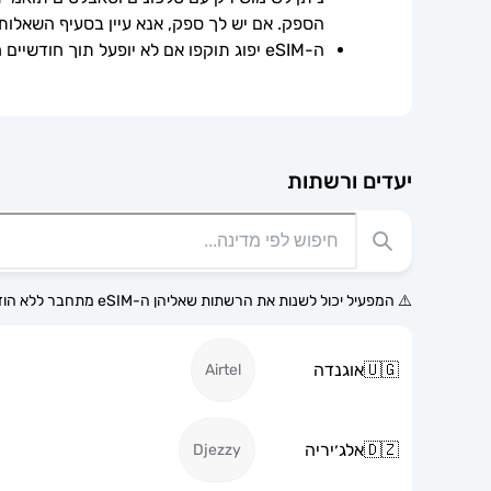
הספק. אם יש לך ספק, אנא עיין בסעיף השאלות
ה-eSIM יפוג תוקפו אם לא יופעל תוך חודשיים ממועד הרכישה.
יעדים ורשתות
⚠️ המפעיל יכול לשנות את הרשתות שאליהן ה-eSIM מתחבר ללא הודעה מוקדמת.
🇺🇬
אוגנדה
Airtel
🇩🇿
אלג׳יריה
Djezzy