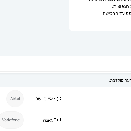
 הנפוצות.
🇸🇨
איי סיישל
Airtel
🇬🇭
גאנה
Vodafone