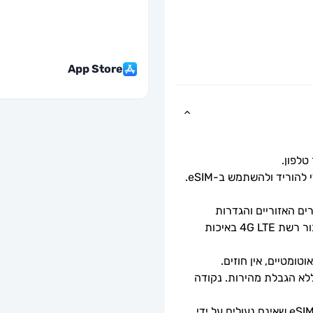
App Store
כל שעליך לעשות הוא לסרוק את קוד ה-QR כדי להוריד ולהשתמש ב-eSIM. 
זמינות 5G תלויה בכיסוי הרשת, מפרטי המכשירים האזוריים והגדרות 
הטלפון. כאשר 5G אינו זמין, ה-eSIM יספק חיבור רשת 4G LTE באיכות 
ומטיים, אין חוזים.
מהירויות נתונים מלאות - ללא מגבלות יומיות, ללא הגבלת מהירות. נקודה 
ניתן לשימוש רק עם טלפונים וטאבלטים תואמי eSIM שאינם נעולים על ידי 