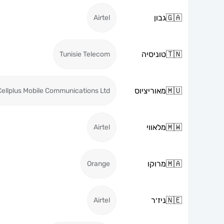
🇬🇦
גבון
Airtel
🇹🇳
טוניסיה
Tunisie Telecom
🇲🇺
מאוריציוס
Cellplus Mobile Communications Ltd
🇲🇼
מלאווי
Airtel
🇲🇦
מרוקו
Orange
🇳🇪
ניז׳ר
Airtel