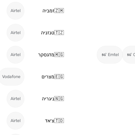
🇿🇲
זמביה
Airtel
🇹🇿
טנזניה
Airtel
🇲🇬
מדגסקר
Airtel
Emtel
🇪🇬
מצרים
Vodafone
🇳🇬
ניגריה
Airtel
🇹🇩
צ׳אד
Airtel