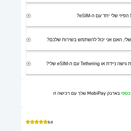
Tetherin עם ה-eSIM שלי?
בארנק MobiPay שלך עם רכישה זו
5.0