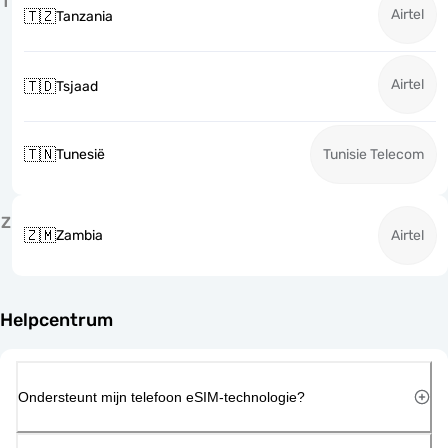
T
Airtel
🇹🇿
Tanzania
Airtel
🇹🇩
Tsjaad
🇹🇳
Tunesië
Tunisie Telecom
Z
🇿🇲
Zambia
Airtel
Helpcentrum
Ondersteunt mijn telefoon eSIM-technologie?