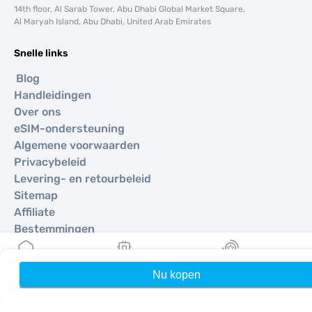
14th floor, Al Sarab Tower, Abu Dhabi Global Market Square,
Al Maryah Island, Abu Dhabi, United Arab Emirates
Snelle links
Blog
Handleidingen
Over ons
eSIM-ondersteuning
Algemene voorwaarden
Privacybeleid
Levering- en retourbeleid
Sitemap
Affiliate
Bestemmingen
Nu kopen
Home
Mijn eSIMs
Rewards
Word partner
MobiMatter voor resellers