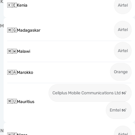
K
🇰🇪
Kenia
Airtel
M
Airtel
🇲🇬
Madagaskar
Airtel
🇲🇼
Malawi
Orange
🇲🇦
Marokko
Cellplus Mobile Communications Ltd
🇲🇺
Mauritius
Emtel
N
Airtel