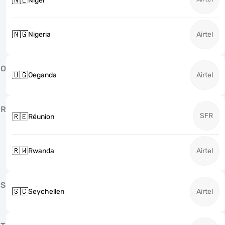
🇳🇪
Niger
🇳🇬
Nigeria
Airtel
O
🇺🇬
Oeganda
Airtel
R
SFR
🇷🇪
Réunion
🇷🇼
Rwanda
Airtel
S
🇸🇨
Seychellen
Airtel