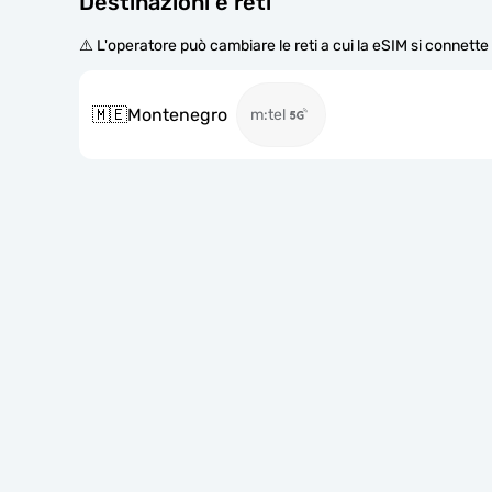
Destinazioni e reti
⚠️ L'operatore può cambiare le reti a cui la eSIM si connett
🇲🇪
Montenegro
m:tel