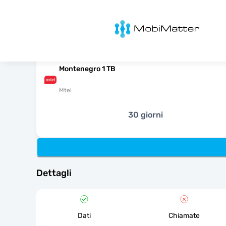
MobiMatter
Montenegro 1 TB
Mtel
30 giorni
Dettagli
Dati
Chiamate