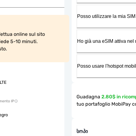
Posso utilizzare la mia SIM
ettua online sul sito 
Ho già una eSIM attiva nel m
hiede 5-10 minuti.
sto.
Posso usare l'hotspot mobil
LTE
Guadagna
2.80$ in rico
mento IP
tuo portafoglio MobiPay c
egro
სოპი