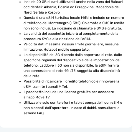
Include 20 GB di dati utilizzabili anche nella zona dei Balcani 
occidentali: Albania, Bosnia ed Erzegovina, Macedonia del 
Nord, Serbia e Kosovo
Questa è una eSIM turistica locale M:Tel e include un numero 
di telefono del Montenegro (+382). Chiamate e SMS in uscita 
non sono inclusi. La ricezione di chiamate e SMS è gratuita.
La validità del pacchetto inizierà al completamento della 
procedura KYC e alla ricezione dell'eSIM.
Velocità dati massima: nessun limite giornaliero, nessuna 
limitazione. Hotspot mobile supportato.
La disponibilità del 5G dipende dalla copertura di rete, dalle 
specifiche regionali del dispositivo e dalle impostazioni del 
telefono. Laddove il 5G non sia disponibile, la eSIM fornirà 
una connessione di rete 4G LTE, soggetta alla disponibilità 
della rete.
Possibilità di ricaricare il credito telefonico e rinnovare la 
eSIM tramite i canali M:Tel.
Il pacchetto include una licenza gratuita per accedere 
all'app Move TV.
Utilizzabile solo con telefoni e tablet compatibili con eSIM e 
non bloccati dall'operatore. In caso di dubbi, consultare la 
sezione FAQ.