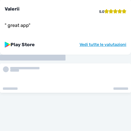
Valerii
5.0
"
great app
"
Play Store
Vedi tutte le valutazioni