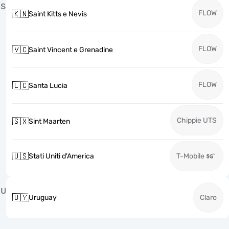
S
FLOW
🇰🇳
Saint Kitts e Nevis
FLOW
🇻🇨
Saint Vincent e Grenadine
FLOW
🇱🇨
Santa Lucia
Chippie UTS
🇸🇽
Sint Maarten
🇺🇸
Stati Uniti d'America
T-Mobile
U
🇺🇾
Uruguay
Claro