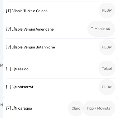
FLOW
🇹🇨
Isole Turks e Caicos
T-Mobile
🇻🇮
Isole Vergini Americane
🇻🇬
Isole Vergini Britanniche
FLOW
M
Telcel
🇲🇽
Messico
🇲🇸
Montserrat
FLOW
N
🇳🇮
Nicaragua
Claro
Tigo / Movistar