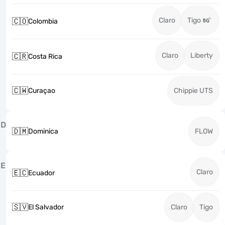
Claro
Tigo
🇨🇴
Colombia
Claro
Liberty
🇨🇷
Costa Rica
🇨🇼
Curaçao
Chippie UTS
D
🇩🇲
Dominica
FLOW
E
Claro
🇪🇨
Ecuador
🇸🇻
El Salvador
Claro
Tigo