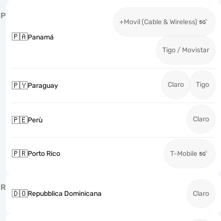
P
+Movil (Cable & Wireless)
🇵🇦
Panamá
Tigo / Movistar
Claro
Tigo
🇵🇾
Paraguay
Claro
🇵🇪
Perù
🇵🇷
Porto Rico
T-Mobile
R
🇩🇴
Repubblica Dominicana
Claro