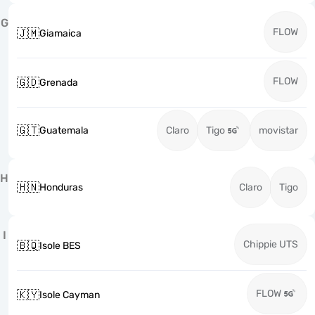
G
FLOW
🇯🇲
Giamaica
FLOW
🇬🇩
Grenada
🇬🇹
Guatemala
Claro
Tigo
movistar
H
🇭🇳
Honduras
Claro
Tigo
I
Chippie UTS
🇧🇶
Isole BES
FLOW
🇰🇾
Isole Cayman