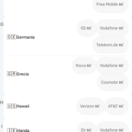
Free Mobile
G
O2
Vodafone
🇩🇪
Germania
Telekom.de
Nova
Vodafone
🇬🇷
Grecia
Cosmote
H
🇺🇸
Hawaii
Verizon
AT&T
I
Eir
Vodafone
🇮🇪
Irlanda