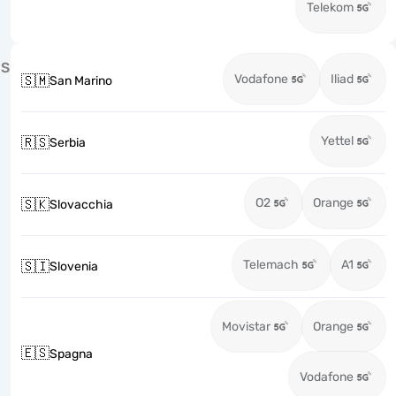
Telekom
S
Vodafone
Iliad
🇸🇲
San Marino
Yettel
🇷🇸
Serbia
O2
Orange
🇸🇰
Slovacchia
Telemach
A1
🇸🇮
Slovenia
Movistar
Orange
🇪🇸
Spagna
Vodafone