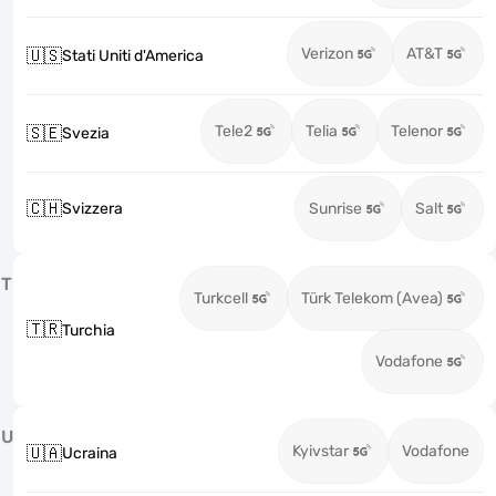
Verizon
AT&T
🇺🇸
Stati Uniti d'America
Tele2
Telia
Telenor
🇸🇪
Svezia
🇨🇭
Svizzera
Sunrise
Salt
T
Turkcell
Türk Telekom (Avea)
🇹🇷
Turchia
Vodafone
U
Kyivstar
Vodafone
🇺🇦
Ucraina