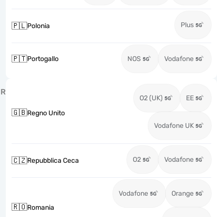
Plus
🇵🇱
Polonia
🇵🇹
Portogallo
NOS
Vodafone
R
O2 (UK)
EE
🇬🇧
Regno Unito
Vodafone UK
O2
Vodafone
🇨🇿
Repubblica Ceca
Vodafone
Orange
🇷🇴
Romania