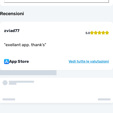
Recensioni
zviad77
5.0
"
exellant app. thank’s
"
App Store
Vedi tutte le valutazioni