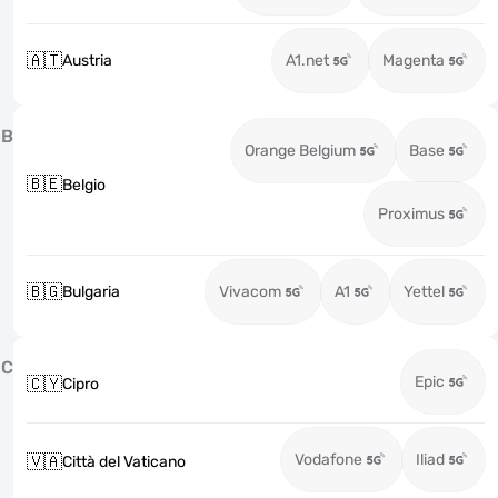
🇦🇹
Austria
A1.net
Magenta
B
Orange Belgium
Base
🇧🇪
Belgio
Proximus
🇧🇬
Bulgaria
Vivacom
A1
Yettel
C
Epic
🇨🇾
Cipro
Vodafone
Iliad
🇻🇦
Città del Vaticano