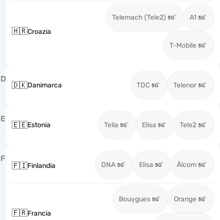
Telemach (Tele2)
A1
🇭🇷
Croazia
T-Mobile
D
🇩🇰
Danimarca
TDC
Telenor
E
🇪🇪
Estonia
Telia
Elisa
Tele2
F
DNA
Elisa
Ålcom
🇫🇮
Finlandia
Bouygues
Orange
🇫🇷
Francia