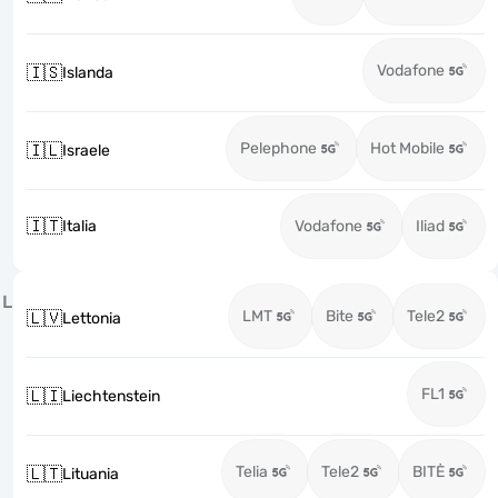
Vodafone
🇮🇸
Islanda
Pelephone
Hot Mobile
🇮🇱
Israele
🇮🇹
Italia
Vodafone
Iliad
L
LMT
Bite
Tele2
🇱🇻
Lettonia
FL1
🇱🇮
Liechtenstein
Telia
Tele2
BITĖ
🇱🇹
Lituania