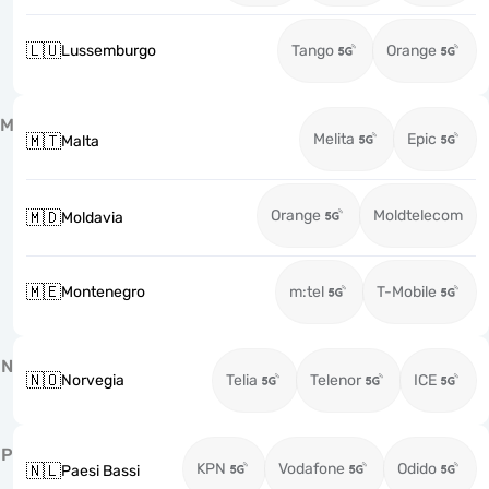
🇱🇺
Lussemburgo
Tango
Orange
M
Melita
Epic
🇲🇹
Malta
Orange
Moldtelecom
🇲🇩
Moldavia
🇲🇪
Montenegro
m:tel
T-Mobile
N
🇳🇴
Norvegia
Telia
Telenor
ICE
P
KPN
Vodafone
Odido
🇳🇱
Paesi Bassi