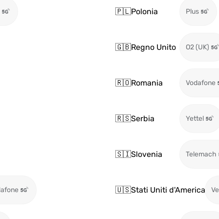
🇵🇱
Polonia
Plus
🇬🇧
Regno Unito
O2 (UK)
🇷🇴
Romania
Vodafone
🇷🇸
Serbia
Yettel
🇸🇮
Slovenia
Telemach
🇺🇸
Stati Uniti d'America
afone
Ve