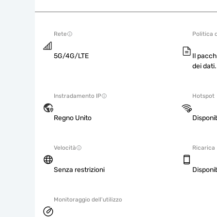
Rete
Politica 
5G/4G/LTE
Il pacch
dei dati.
Instradamento IP
Hotspot
Regno Unito
Disponib
Velocità
Ricarica
Senza restrizioni
Disponib
Monitoraggio dell'utilizzo