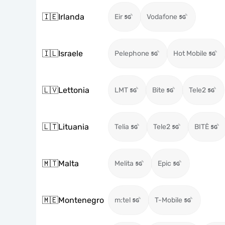
🇮🇪
Irlanda
Eir
Vodafone
🇮🇱
Israele
Pelephone
Hot Mobile
🇱🇻
Lettonia
LMT
Bite
Tele2
🇱🇹
Lituania
Telia
Tele2
BITĖ
🇲🇹
Malta
Melita
Epic
🇲🇪
Montenegro
m:tel
T-Mobile