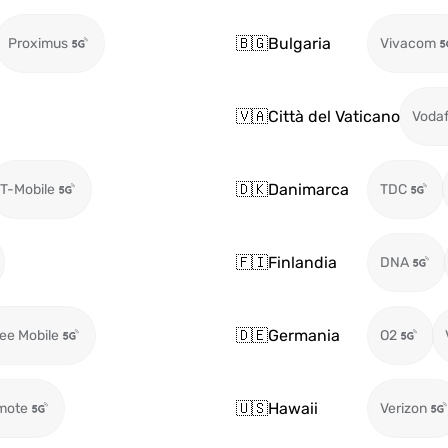
🇧🇬
Bulgaria
Proximus
Vivacom
🇻🇦
Città del Vaticano
Voda
🇩🇰
Danimarca
T-Mobile
TDC
🇫🇮
Finlandia
DNA
🇩🇪
Germania
ee Mobile
O2
🇺🇸
Hawaii
mote
Verizon