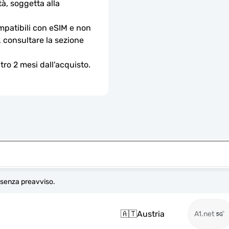
à, soggetta alla 
ompatibili con eSIM e non 
, consultare la sezione 
ro 2 mesi dall'acquisto.
e senza preavviso.
🇦🇹
Austria
A1.net