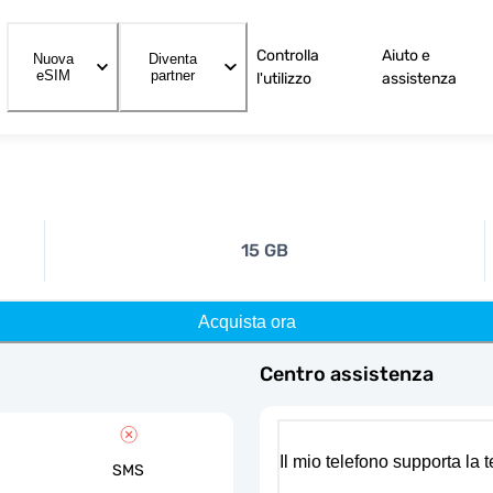
Controlla
Aiuto e
Nuova
Diventa
eSIM
partner
l'utilizzo
assistenza
15 GB
Acquista ora
Centro assistenza
Il mio telefono supporta la
SMS