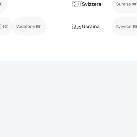
🇨🇭
Svizzera
Sunrise
🇺🇦
Ucraina
)
Vodafone
Kyivstar