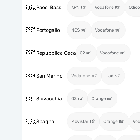
🇳🇱
Paesi Bassi
KPN
Vodafone
Odido
🇵🇹
Portogallo
NOS
Vodafone
🇨🇿
Repubblica Ceca
O2
Vodafone
🇸🇲
San Marino
Vodafone
Iliad
🇸🇰
Slovacchia
O2
Orange
🇪🇸
Spagna
Movistar
Orange
Vod