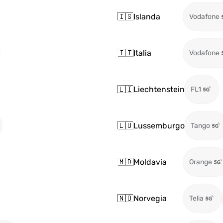
🇮🇸
Islanda
Vodafone
🇮🇹
Italia
Vodafone
🇱🇮
Liechtenstein
FL1
🇱🇺
Lussemburgo
Tango
🇲🇩
Moldavia
Orange
🇳🇴
Norvegia
Telia