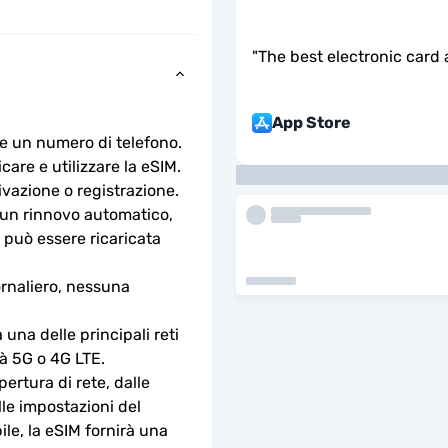
"
The best electronic card 
App Store
e un numero di telefono.
are e utilizzare la eSIM. 
ivazione o registrazione.
n rinnovo automatico, 
 può essere ricaricata 
rnaliero, nessuna 
na delle principali reti 
tà 5G o 4G LTE.
ertura di rete, dalle 
lle impostazioni del 
le, la eSIM fornirà una 