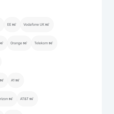
EE
Vodafone UK
Orange
Telekom
A1
rizon
AT&T