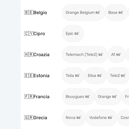
🇧🇪
Belgio
Orange Belgium
Base
🇨🇾
Cipro
Epic
🇭🇷
Croazia
Telemach (Tele2)
A1
🇪🇪
Estonia
Telia
Elisa
Tele2
🇫🇷
Francia
Bouygues
Orange
Fr
🇬🇷
Grecia
Nova
Vodafone
Cos