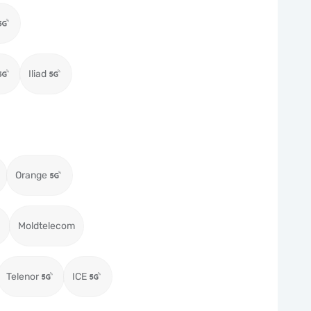
Iliad
Orange
Moldtelecom
Telenor
ICE