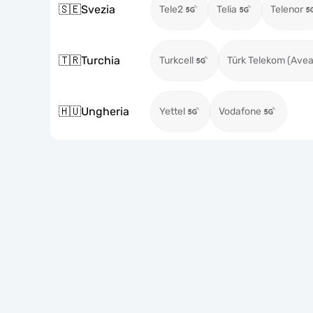
🇸🇪
Svezia
Tele2
Telia
Telenor
🇹🇷
Turchia
Turkcell
Türk Telekom (Avea
🇭🇺
Ungheria
Yettel
Vodafone